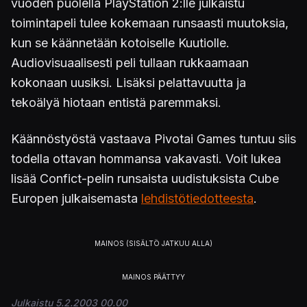
vuoden puolella PlayStation 2:lle julkaistu
toimintapeli tulee kokemaan runsaasti muutoksia,
kun se käännetään kotoiselle Kuutiolle.
Audiovisuaalisesti peli tullaan rukkaamaan
kokonaan uusiksi. Lisäksi pelattavuutta ja
tekoälyä hiotaan entistä paremmaksi.
Käännöstyöstä vastaava Pivotai Games tuntuu siis
todella ottavan hommansa vakavasti. Voit lukea
lisää Confict-pelin runsaista uudistuksista Cube
Europen julkaisemasta
lehdistötiedotteesta
.
Julkaistu 5.2.2003 00.00