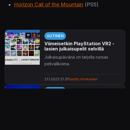
Horizon Call of the Mountain
(PS5)
UUTINEN
Viimeisetkin PlayStation VR2 -
lasien julkaisupelit selvillä
Julkaisupäivänä on tarjolla runsas
pelivalikoima.
21.1.2023 21.31
Santtu Honkanen
UUTINEN
Sony paljasti PlayStation VR2 -
virtuaalikypärän hinnan ja
julkaisupäivän
Sony on kertonut julkaisupäivän sekä
hinnan odotetulle PlayStation VR2:lle.