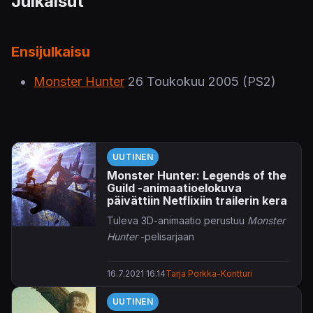
Julkaisut
Ensijulkaisu
Monster Hunter
26 Toukokuu 2005
(PS2)
UUTINEN
Monster Hunter: Legends of the
Guild -animaatioelokuva
päivättiin Netflixiin trailerin kera
Tuleva 3D-animaatio perustuu
Monster
Hunter
-pelisarjaan
16.7.2021 16.14
Tarja Porkka-Kontturi
UUTINEN