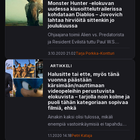
Monster Hunter -elokuvan
uudessa kiusoittelutrailerissa
kohdataan Diablos – Jovovich
lahtaa hirviöitä sittenkin jo
joulukuussa
Ohjaajana toimii Alien vs. Predatorista
ja Resident Evilistä tuttu Paul W.S.
Anderson.
3.10.2020 21.02
Tarja Porkka-Kontturi
ARTIKKELI
Halusitte tai ette, myös tänä
vuonna päästään
kärsimään/nauttimaan
videopeleihin perustuvista
elokuvista – tarjolla noin kolme ja
puoli tähän kategoriaan sopivaa
filmiä, ehkä
Ainakin kaksi olisi tulossa, mikäli
enempiä vastoinkäymisiä ei tapahdu.
Tai enemmänkin, laskutavasta riippuen.
1.1.2020 14.18
Petri Kataja