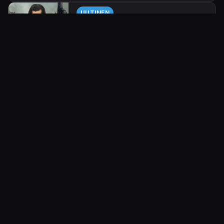
UUTINEN
Resident Evil -tähtönen lahtaa
seuraavaksi hirviöitä Monster
Hunter -leffassa
Vuonna 2016 julkistetusta
Monster
Hunter
-pelisarjaan perustuvasta
elokuvasta on herunut lisää
14.5.2018 13.29
Senja Littman
tiedonmurusia.
BLOGI
Monsterin metsästystä jo
vuodesta 2005
Capcom julkaisi Euroopassa
Playstation2:lle 26.5.2005 pelin nimeltä
Monster Hunter
. Itse ihastuin peliin
11.9.2007 15.48
Kimmo Sjöblom
joskus alkuvuonna 2004 kun näin
pelistä ensimmäisen videon. Jopa niin
ARVOSTELU
paljon, että tilasin pelin USA –version
Monster Hunter
tuona vuonna, mutta pelaa nyt noitten
Miehekkäitä aseita ja isoja hirviöitä, mitä muuta enää