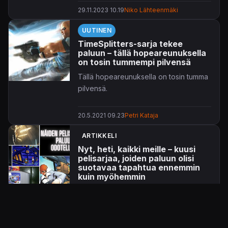
Hearts
sekä kehuttu
Cult of the Lamb
.
29.11.2023 10.19
Niko Lähteenmäki
Klassikkopuolella puolestaan päästään
UUTINEN
peräti kolmen
TimeSplitters
-räiskinnän
TimeSplitters-sarja tekee
äärelle. Muut nimikkeet lueteltuna
paluun – tällä hopeareunuksella
arvostelulinkkeineen uutisen lopussa.
on tosin tummempi pilvensä
Tällä hopeareunuksella on tosin tumma
pilvensä.
20.5.2021 09.23
Petri Kataja
ARTIKKELI
Nyt, heti, kaikki meille – kuusi
pelisarjaa, joiden paluun olisi
suotavaa tapahtua ennemmin
kuin myöhemmin
Koska päästään palaamaan näiden
helmien pariin? Toivottavasti pian, eikö
vaan mitä?
15.2.2021 14.13
Petri Kataja