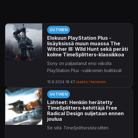
UUTINEN
Elokuun PlayStation Plus -
lisäyksissä muun muassa The
Witcher III: WIld Hunt sekä peräti
kolme TimeSplitters-klassikkoa
Sony on paljastanut ensi viikolla
PlayStation Plus -valikoimiin lisättävät
nimikkeet.
15.8.2024 18.47
Jaakko Herranen
Premium- ja Extra-jäsenille tarjottavaa
UUTINEN
pelivalikoimaa johtaa kiistaton
Lähteet: Henkiin herätetty
klassikkoropellus
The Witcher III: Wild
TimeSplitters-kehittäjä Free
Hunt
, jolle CD Projekt Red työstää
Radical Design suljetaan ennen
paraikaa myös odotettua jatkoa.
joulua
Mahtuupa mukaan myös Capcopomin
Se siitä
TimeSplittersista
sitten.
näkemys monsterinmetsästyksestä
Wild