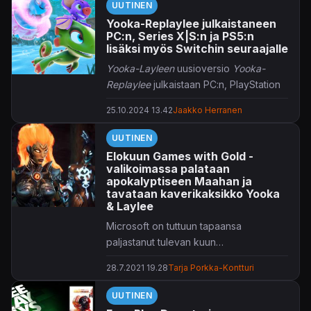
UUTINEN
Yooka-Replaylee julkaistaneen
PC:n, Series X|S:n ja PS5:n
lisäksi myös Switchin seuraajalle
Yooka-Layleen
uusioversio
Yooka-
Replaylee
julkaistaan PC:n, PlayStation
5:n ja Xbox Series X|S:n lisäksi
25.10.2024 13.42
Jaakko Herranen
useammallekin Nintendon alustalle.
UUTINEN
Yooka-Replaylee
on vuonna 2017
Elokuun Games with Gold -
ilmestyneen tasohyppelypelin
valikoimassa palataan
paranneltu versio. Playtonic ehostaa
apokalyptiseen Maahan ja
alkuperäisteosta esimerkiksi päivitetyin
tavataan kaverikaksikko Yooka
& Laylee
käyttöliittymin, orkestraalisin ääniraidoin
sekä tietysti uusin visuaalisin kikkailuin.
Microsoft on tuttuun tapaansa
Taustalla hääräilee alkuperäispelin
paljastanut tulevan kuun
kehittäjätiimi.
kultaiset ilmaispelit.
28.7.2021 19.28
Tarja Porkka-Kontturi
UUTINEN