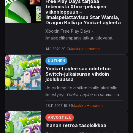
Free Play Days tarjoaa
tekemistä Xbox-pelaajien
viikonloppuun –
ilmaispelattavissa Star Warsia,
Dragon Ballia ja Yooka-Layleetä
Xboxin Free Play Days -
ilmaispelikampanja jatkuu tulevana
viikonloppuna.
14.1.2021 20.19
Jaakko Herranen
UUTINEN
Yooka-Laylee saa odotetun
Switch-julkaisunsa vihdoin
joulukuussa
Jo pidempi tovi sitten muille alustoille
ilmestynyt
Yooka-Laylee
on saamassa
vihdoin versionsa myös Nintendo
28.11.2017 19.39
Jaakko Herranen
Switchille.
ARVOSTELU
Kehittäjä Playtonic oli aikeissa julkaista
Ihanan retroa tasoloikkaa
retrohenkisen tasoloikintansa alkujaan