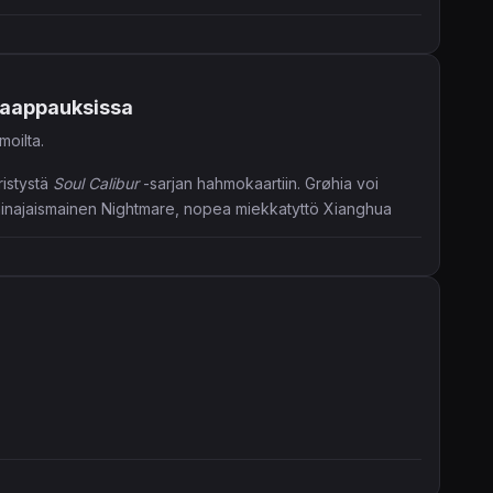
akaappauksissa
moilta.
ristystä
Soul Calibur
-sarjan hahmokaartiin. Grøhia voi
u painajaismainen Nightmare, nopea miekkatyttö Xianghua