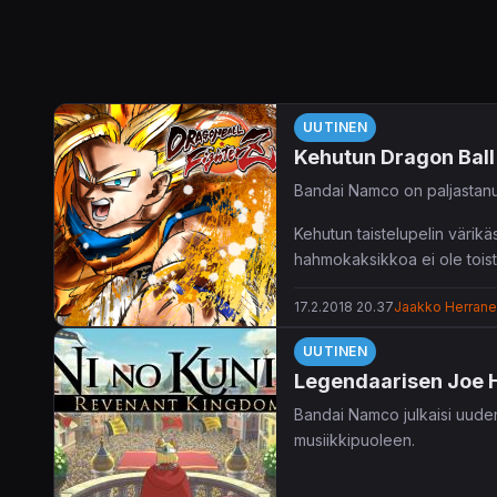
UUTINEN
Kehutun Dragon Ball
Bandai Namco on paljastan
Kehutun taistelupelin väri
hahmokaksikkoa ei ole toista
ja julkaisuaikataulu on pidet
17.2.2018 20.37
Jaakko Herran
UUTINEN
Legendaarisen Joe H
Bandai Namco julkaisi uuden
musiikkipuoleen.