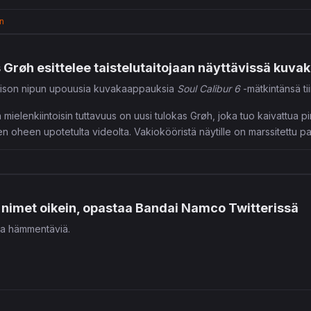
n
s Grøh esittelee taistelutaitojaan näyttävissä kuv
t ison nipun upouusia kuvakaappauksia
Soul Calibur 6
-mätkintänsä tii
mielenkiintoisin tuttavuus on uusi tulokas Grøh, joka tuo kaivattua pi
isen oheen upotetulta videolta. Vakiokööristä näytille on marssitett
eva Kilik.
uluvan vuoden aikana PC:lle, Xbox Onelle sekä PlayStation 4:lle.
 nimet oikein, opastaa Bandai Namco Twitterissä
olla hämmentäviä.