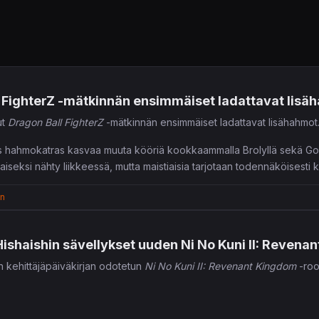
 FighterZ -mätkinnän ensimmäiset ladattavat lisäh
ut
Dragon Ball FighterZ
-mätkinnän ensimmäiset ladattavat lisähahmot
käs hahmokatras kasvaa muuta kööriä kookkaammalla Brolyllä sekä Go
iseksi nähty liikkeessä, mutta maistiaisia tarjotaan todennäköisesti k
ty toistaiseksi hämärän peitossa.
en
ishaishin sävellykset uuden Ni No Kuni II: Revena
 kehittäjäpäiväkirjan odotetun
Ni No Kuni II: Revenant Kingdom
-rool