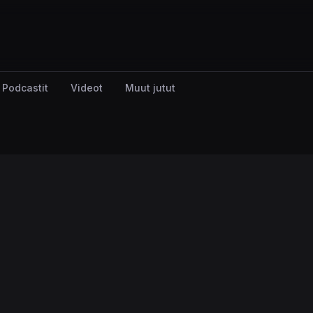
Podcastit
Videot
Muut jutut