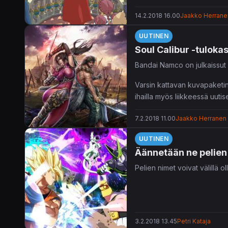
14.2.2018 16.00
Jaakko Herrane
UUTINEN
Soul Calibur -tuloka
Bandai Namco on julkaissu
Varsin kattavan kuvapaketin 
ihailla myös liikkeessä uut
sekä keppinsä kanssa taiteil
7.2.2018 11.00
Jaakko Herranen
Soul Calibur 6
julkaistaan k
UUTINEN
Äännetään ne pelien
Pelien nimet voivat välillä 
3.2.2018 13.45
Petri Kataja