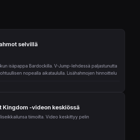
ahmot selvillä
.
kun isäpappa Bardockilla. V-Jump-lehdessä paljastunutta
ohtuullisen nopealla aikataululla. Lisähahmojen hinnoittelu
nt Kingdom -videon keskiössä
iseikkailunsa tiimoilta. Video keskittyy pelin