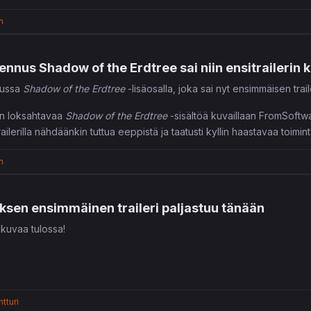
n
jennus Shadow of the Erdtree sai niin ensitrailerin 
uussa
Shadow of the Erdtree
-lisäosalla, joka sai nyt ensimmäisen trail
an loksahtavaa
Shadow of the Erdtree
-sisältöä kuvaillaan FromSoft
lerilla nähdäänkin tuttua eeppistä ja taatusti kyllin haastavaa toimintaa
n
Erdtree
julkaistaan kaikille alustoilleen 21. kesäkuuta.
ksen ensimmäinen traileri paljastuu tänään
kuvaa tulossa!
tturi