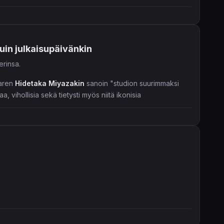
kuin julkaisupäivänkin
erinsa.
waren
Hidetaka Miyazakin
sanoin "studion suurimmaksi
, vihollisia sekä tietysti myös niitä ikonisia