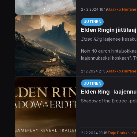
27.2.2024 16.19
Jaakko Herrane
UUTINEN
Elden Ringin jättilaa
Elden Ring
laajenee kesäk
Noin 40 euron hintaluokka
laajennukseksi koskaan". Trai
pomotaisteluja.
21.2.2024 21.56
Jaakko Herrane
Elden Ring: Shadow of the 
UUTINEN
Elden Ring -laajennu
Shadow of the Erdtree -peli
21.2.2024 10.18
Tarja Porkka-Kon