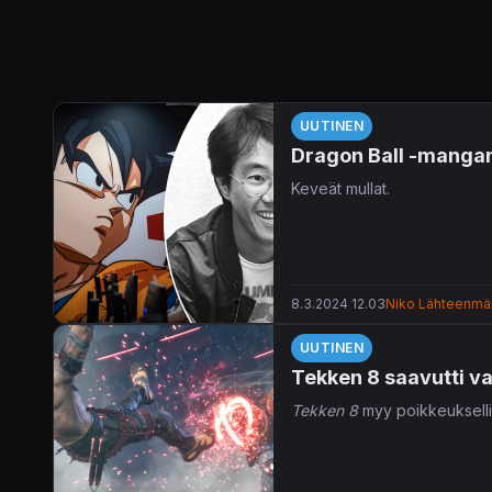
UUTINEN
Dragon Ball -mangan 
Keveät mullat.
8.3.2024 12.03
Niko Lähteenmä
UUTINEN
Tekken 8 saavutti v
Tekken 8
myy poikkeuksell