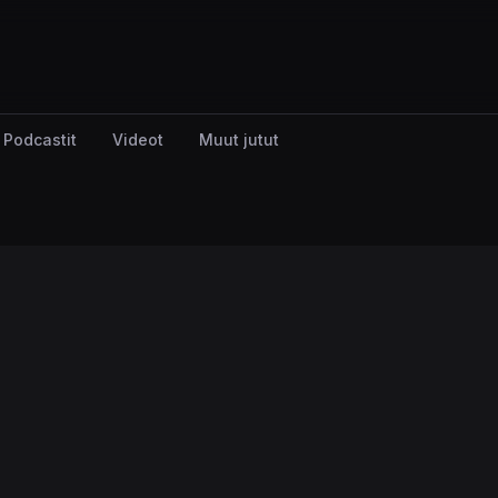
Podcastit
Videot
Muut jutut