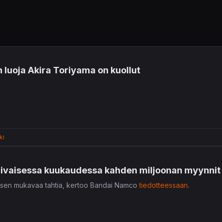
luoja Akira Toriyama on kuollut
ki
aivaisessa kuukaudessa kahden miljoonan myynnit
isen mukavaa tahtia, kertoo Bandai Namco
tiedotteessaan
.