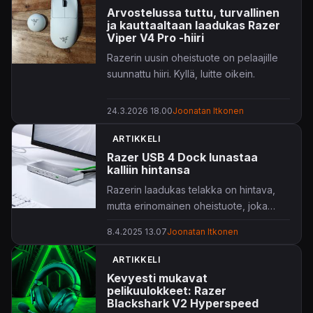
Arvostelussa tuttu, turvallinen
ja kauttaaltaan laadukas Razer
Viper V4 Pro -hiiri
Razerin uusin oheistuote on pelaajille
suunnattu hiiri. Kyllä, luitte oikein.
24.3.2026 18.00
Joonatan Itkonen
ARTIKKELI
Razer USB 4 Dock lunastaa
kalliin hintansa
Razerin laadukas telakka on hintava,
mutta erinomainen oheistuote, joka
kelpaa vaativankin pelaajan pöydälle.
8.4.2025 13.07
Joonatan Itkonen
ARTIKKELI
Kevyesti mukavat
pelikuulokkeet: Razer
Blackshark V2 Hyperspeed