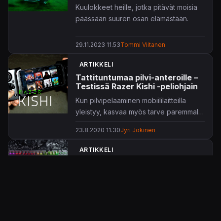
Kuulokkeet heille, jotka pitävät moisia
päässään suuren osan elämästään.
29.11.2023 11.53
Tommi Viitanen
ARTIKKELI
Tattituntumaa pilvi-anteroille –
Testissä Razer Kishi -peliohjain
Kun pilvipelaaminen mobiililaitteilla
yleistyy, kasvaa myös tarve paremmalle
ohjaukselle kuin mitä pelkkä
23.8.2020 11.30
Jyri Jokinen
kosketusnäyttö tarjoaa. Testissä
Razerin tuore lisäkahva Android-
ARTIKKELI
puhelimille.
Nasevaa naputtelua pelaajille ja
miksei muillekin – testissä
Razerin Blackwidow Elite -
näppäimistö
KonsoliFINin testissä Razerin
Blackwidow Elite -näppäimistö.