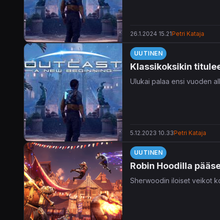
26.1.2024 15.21
Petri Kataja
UUTINEN
Klassikoksikin titul
Ulukai palaa ensi vuoden alk
5.12.2023 10.33
Petri Kataja
UUTINEN
Robin Hoodilla pääs
Sherwoodin iloiset veikot k