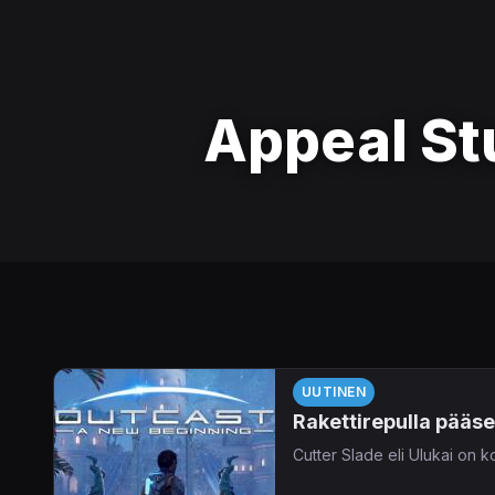
Appeal St
UUTINEN
Rakettirepulla pääse
Cutter Slade eli Ulukai on ko