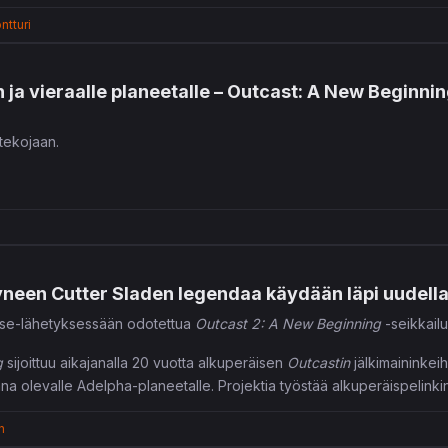
ntturi
ja vieraalle planeetalle – Outcast: A New Beginning 
etekojaan.
yneen Cutter Sladen legendaa käydään läpi uudella
ase-lähetyksessään odotettua
Outcast 2: A New Beginning
-seikkailu
g
sijoittuu aikajanalla 20 vuotta alkuperäisen
Outcastin
jälkimaininkei
na olevalle Adelpha-planeetalle. Projektia työstää alkuperäispelinkin 
n