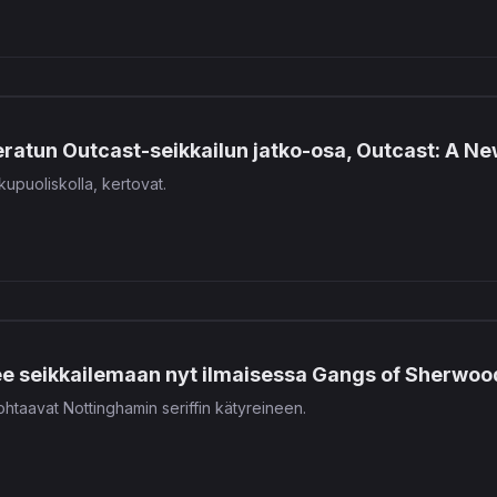
eeratun Outcast-seikkailun jatko-osa, Outcast: A Ne
upuoliskolla, kertovat.
ee seikkailemaan nyt ilmaisessa Gangs of Sherwo
ohtaavat Nottinghamin seriffin kätyreineen.