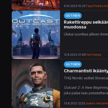
6.10.2023 10.20
Tarja Porkka-Ko
UUTINEN
Rakettireppu selkään 
muodossa
Ulukai suorittaa jälleen ihm
12.8.2023 21.45
Petri Kataja
UUTINEN
Charmantisti ikäänt
THQ Nordic esitteli Showc
Outcast 2: A New Beginnin
joka palaa taas pelastettava
myöten.
13.8.2022 12.52
Jaakko Herrane