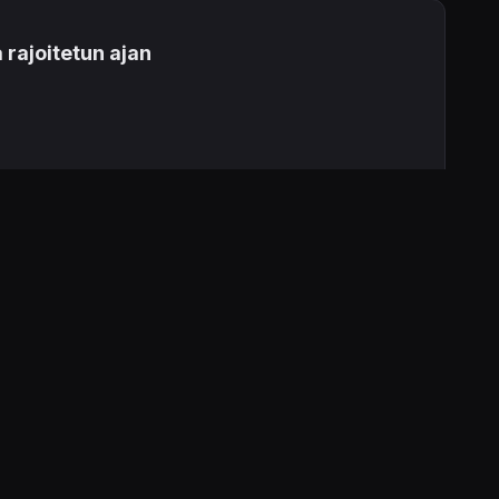
 rajoitetun ajan
pelin tarinaa
cast
-klassikolleen.
ha-planeetalla. Tarina sijoittuu parikymmentä vuotta
asta. Avoimen maailman ja täten epälineaarisen seikkailun
ilerin voi katsastaa uutisen lopusta.