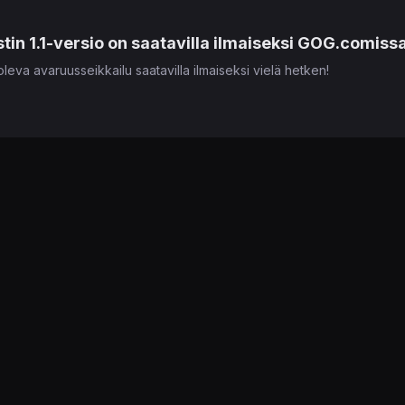
stin 1.1-versio on saatavilla ilmaiseksi GOG.comissa
oleva avaruusseikkailu saatavilla ilmaiseksi vielä hetken!
ki
nning jatkaa yli 20 vuotta sitten ilmestyneen hitti
isessa Showcase-lähetyksessään jatkoa vuosituhannen vaihteen
Out
g
jatkaa vähintäänkin tyylikkäästi nimetyn Cutter Sladen tarinaa Adelp
eihin, minkä lisäksi kehittäjänä toimii samainen Appeal Studios Belgi
tekemien päätöksien mukaan. Sekä julkistustrailerin että pelikuvatra
en