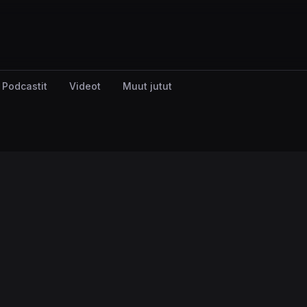
Podcastit
Videot
Muut jutut