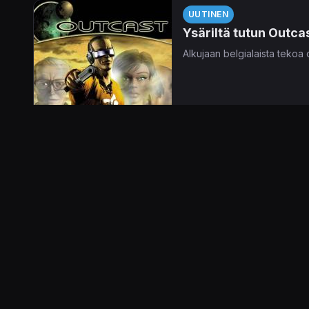
UUTINEN
Ysäriltä tutun Outca
Alkujaan belgialaista tekoa 
10.11.2021 15.14
Niko Lähteenmä
UUTINEN
Outcast 2: A New Begi
THQ Nordic julkisti taanno
Outcast 2: A New Beginnin
alkuperäispelin jälkimainink
rummutetaan elävän pelaajan 
20.9.2021 19.37
Jaakko Herran
UUTINEN