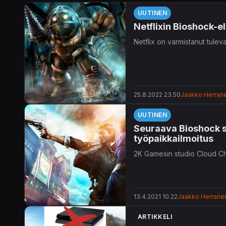
UUTINEN
Netflixin Bioshock-elo
Netflix on varmistanut tule
25.8.2022 23.50
Jaakko Herran
UUTINEN
Seuraava Bioshock s
työpaikkailmoitus
2K Gamesin studio Cloud 
13.4.2021 10.22
Jaakko Herrane
ARTIKKELI