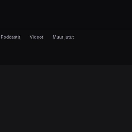
Podcastit
Videot
Muut jutut