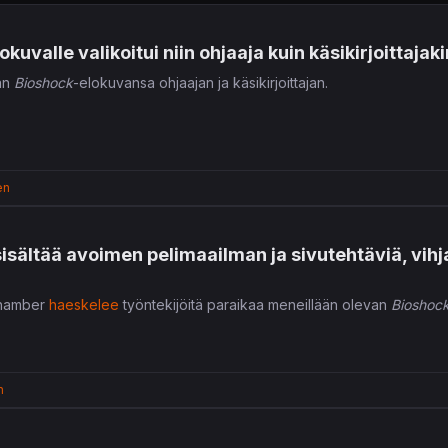
kuvalle valikoitui niin ohjaaja kuin käsikirjoittajaki
van
Bioshock
-elokuvansa ohjaajan ja käsikirjoittajan.
en
isältää avoimen pelimaailman ja sivutehtäviä, vih
Chamber
haeskelee
työntekijöitä paraikaa meneillään olevan
Bioshoc
n