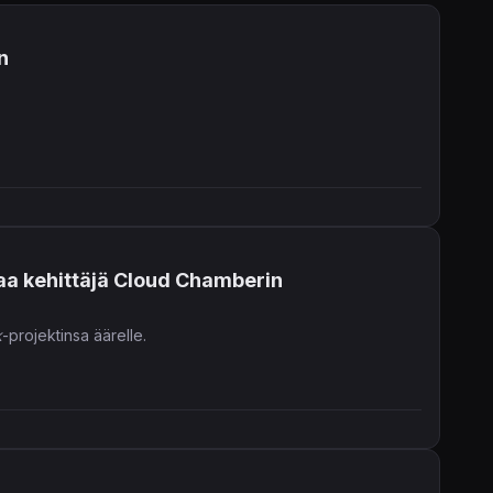
n
jaa kehittäjä Cloud Chamberin
k
-projektinsa äärelle.