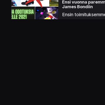
Ensi vuonna paremmal
James Bondiin
Ensin toimituksemme
31.12.2020 12.00
Petri Kataja