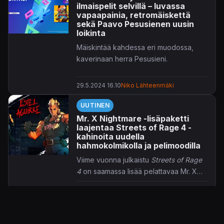
ilmaispelit selvillä – luvassa
pääsevät reissaamaan Tangalaan
vapaapainia, retromäiskettä
Paavo Pesusienen ohjaimiin
sekä Paavo Pesusienen uusin
loikinta
SpongeBob Squarepants: The Cosmic
Shakessa
. Alla vielä nimikkeet listattuna
Mäiskintää kahdessa eri muodossa,
mahdollisine arvostelulinkkeineen.
kaverinaan herra Pesusieni.
29.5.2024 16.10
Niko Lähteenmäki
UUTINEN
Mr. X Nightmare -lisäpaketti
laajentaa Streets of Rage 4 -
kahinoita uudella
hahmokolmikolla ja pelimoodilla
Viime vuonna julkaistu
Streets of Rage
4
on saamassa lisää pelattavaa Mr. X
Nightmare -lisäpaketin myötä.
9.4.2021 17.29
Jaakko Herranen
UUTINEN
Streets of Rage 4 tarjoaa