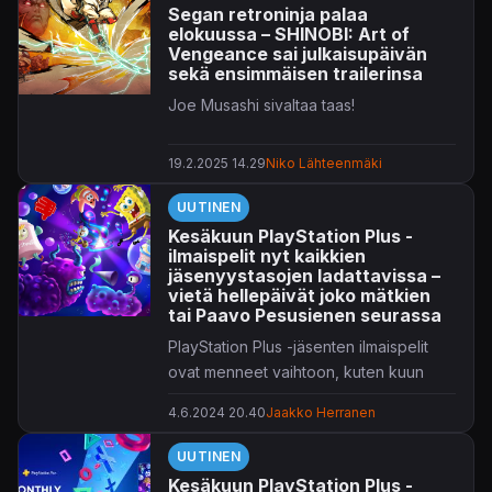
Segan retroninja palaa
elokuussa – SHINOBI: Art of
Vengeance sai julkaisupäivän
sekä ensimmäisen trailerinsa
Joe Musashi sivaltaa taas!
19.2.2025 14.29
Niko Lähteenmäki
UUTINEN
Kesäkuun PlayStation Plus -
ilmaispelit nyt kaikkien
jäsenyystasojen ladattavissa –
vietä hellepäivät joko mätkien
tai Paavo Pesusienen seurassa
PlayStation Plus -jäsenten ilmaispelit
ovat menneet vaihtoon, kuten kuun
ensimmäisenä tiistaina tapana on.
4.6.2024 20.40
Jaakko Herranen
Tarjolla on jälleen kolme nimikettä,
UUTINEN
joista kaksi on aavistuksen toisistaan
Kesäkuun PlayStation Plus -
poikkeavaa mätkintää. Lisäksi pelaajat