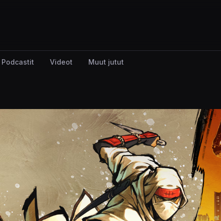
Podcastit
Videot
Muut jutut