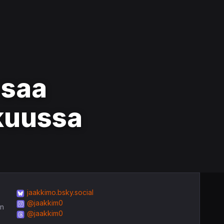
 saa
skuussa
jaakkimo.bsky.social
@jaakkim0
in
@jaakkim0