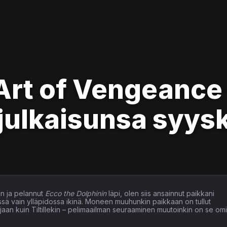
Art of Vengeance
-julkaisunsa syy
n ja pelannut
Ecco the Dolphinin
läpi, olen siis ansainnut paikkani
issä vain ylläpidossa ikinä. Moneen muuhunkin paikkaan on tullut
elaajaan kuin Tiltillekin – pelimaailman seuraaminen muutoinkin on se om