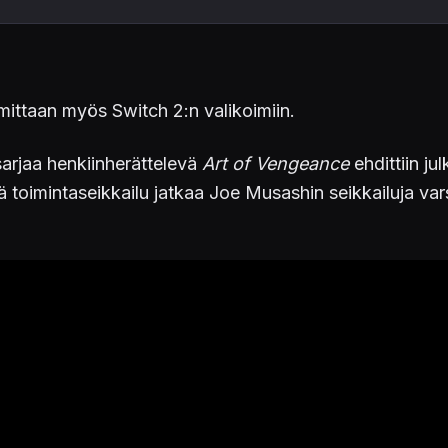
ittaan myös Switch 2:n valikoimiin.
sarjaa henkiinherättelevä
Art of Vengeance
ehdittiin ju
 toimintaseikkailu jatkaa Joe Musashin seikkailuja vars