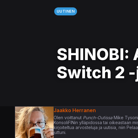
UUTINEN
SHINOBI: 
Switch 2 
Jaakko Herranen
Olen voittanut
Punch-Outissa
Mike Tysoni
KonsoliFINin ylläpidossa tai oikeastaan m
kirjoiteltua arvosteluja ja uutisia, niin P
juttuni.