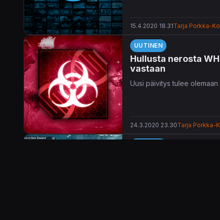
15.4.2020 18.31
Tarja Porkka-Kon
UUTINEN
Hullusta nerosta WHO
vastaan
Uusi päivitys tulee olemaan
24.3.2020 23.30
Tarja Porkka-K
UUTINEN
Plague Inc. pois mar
Plague Inc.
-kehittäjä Ndemi