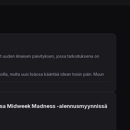
 uuden ilmaisen päivityksen, jossa tarkoituksena on
ioilla, mutta uusi lisäosa kääntää idean toisin päin. Muun
a laajennus päästää pelaajat metsästämään tartunnan
uksessa Midweek Madness -alennusmyynnissä