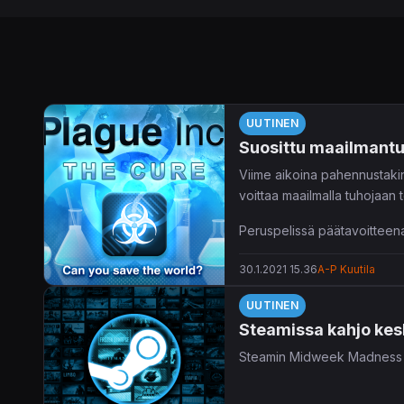
UUTINEN
Suosittu maailmant
Viime aikoina pahennustaki
voittaa maailmalla tuhojaa
Peruspelissä päätavoitteena o
muassa Maailman terveysjär
30.1.2021 15.36
A-P Kuutila
lähteitä, päättämään rajoitu
UUTINEN
Steamissa kahjo kes
Steamin Midweek Madness -ta