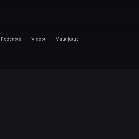
Podcastit
Videot
Muut jutut