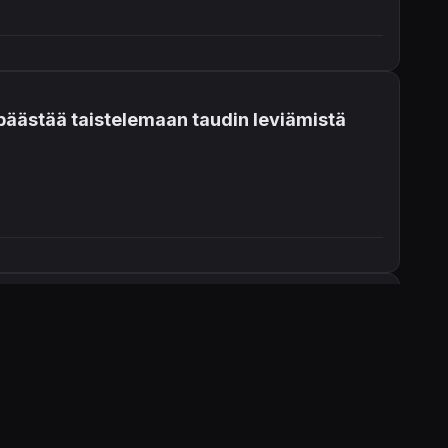
 päästää taistelemaan taudin leviämistä
pp Storesta.