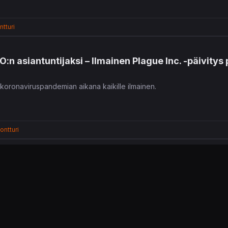
tturi
:n asiantuntijaksi – Ilmainen Plague Inc. -päivitys
 koronaviruspandemian aikana kaikille ilmainen.
ontturi
kkinoilta Kiinassa
c Creations ilmoittaa tartuntatauti-simulaationsa poistuneen Kiinan A