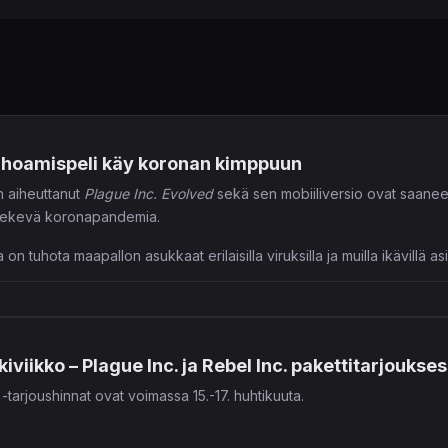
uhoamispeli käy koronan kimppuun
n aiheuttanut
Plague Inc. Evolved
sekä sen mobiiliversio ovat saaneet
n tekevä koronapandemia.
n tuhota maapallon asukkaat erilaisilla viruksilla ja muilla ikävillä as
jestön(WHO) kanssa yhteistyössä kehitetty
The Cure
-nimeä kantav
stoimista sekä kehittämään rokotetta.
kiviikko – Plague Inc. ja Rebel Inc. pakettitarjo
rjoushinnat ovat voimassa 15.-17. huhtikuuta.