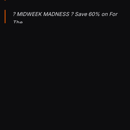
? MIDWEEK MADNESS ? Save 60% on For
The
King
https://t.co/6SlKEdGfWB
#SteamDeals
— Steam (@Steam)
April 15, 2020
? MIDWEEK MADNESS ? Save up to 80% in
the Piranha Bytes
sale
https://t.co/ReS0rPbxLB
#SteamDeals
— Steam (@Steam)
April 15, 2020
Julkaistu 15.4.2020 18.31