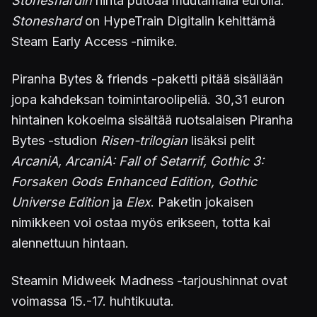
Stoneshardin
hinta putoaa muutamalla eurolla.
Stoneshard
on HypeTrain Digitalin kehittämä
Steam Early Access -nimike.
Piranha Bytes & friends
-paketti pitää sisällään
jopa kahdeksan toimintaroolipeliä. 30,31 euron
hintainen kokoelma sisältää ruotsalaisen Piranha
Bytes -studion
Risen-trilogian
lisäksi pelit
ArcaniA, ArcaniA: Fall of Setarrif, Gothic 3:
Forsaken Gods Enhanced Edition, Gothic
Universe Edition
ja
Elex
. Paketin jokaisen
nimikkeen voi ostaa myös erikseen, totta kai
alennettuun hintaan.
Steamin Midweek Madness -tarjoushinnat ovat
voimassa 15.-17. huhtikuuta.