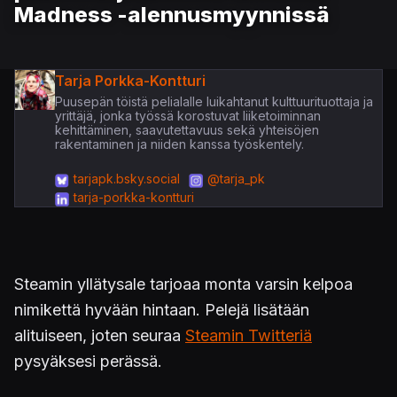
Madness -alennusmyynnissä
Tarja Porkka-Kontturi
Puusepän töistä pelialalle luikahtanut kulttuurituottaja ja
yrittäjä, jonka työssä korostuvat liiketoiminnan
kehittäminen, saavutettavuus sekä yhteisöjen
rakentaminen ja niiden kanssa työskentely.
tarjapk.bsky.social
@tarja_pk
tarja-porkka-kontturi
Steamin yllätysale tarjoaa monta varsin kelpoa
nimikettä hyvään hintaan. Pelejä lisätään
alituiseen, joten seuraa
Steamin Twitteriä
pysyäksesi perässä.