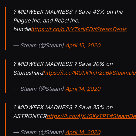
? MIDWEEK MADNESS ? Save 43% on the
Plague Inc. and Rebel Inc.
bundle
https://t.co/oJkYTsrkED
#SteamDeals
— Steam (@Steam)
April 15, 2020
? MIDWEEK MADNESS ? Save 20% on
Stoneshard
https://t.co/MGhk1mh2o6
#SteamDe
— Steam (@Steam)
April 14, 2020
? MIDWEEK MADNESS ? Save 35% on
ASTRONEER
https://t.co/AjXJGKkTPT
#SteamDe
— Steam (@Steam)
April 14, 2020