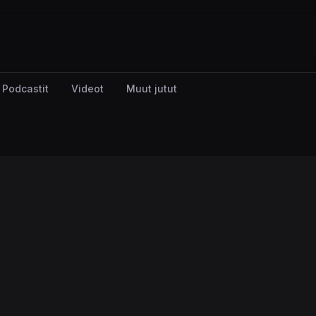
Podcastit
Videot
Muut jutut