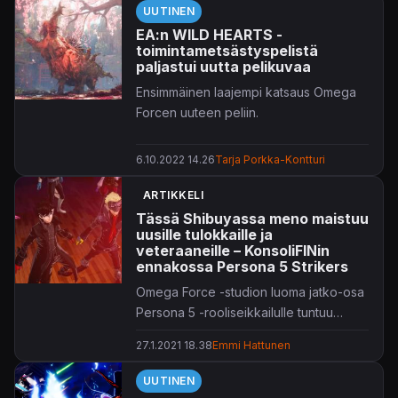
UUTINEN
tarinatraileri kertaa pelimaailmaa
EA:n WILD HEARTS -
aiemmin myllänneitä tapahtumia.
toimintametsästyspelistä
Esittelyssä on myös kotikylänä toimiva
paljastui uutta pelikuvaa
Minato ja sen monipuoliset asukkaat
Ensimmäinen laajempi katsaus Omega
Natsume-sepästä Susura-tieteilijään,
Forcen uuteen peliin.
näitä uhkaavia jättihirviöitä unohtamatta.
Trailerin voi katsastaa uutisen lopusta.
6.10.2022 14.26
Tarja Porkka-Kontturi
ARTIKKELI
Tässä Shibuyassa meno maistuu
uusille tulokkaille ja
veteraaneille – KonsoliFINin
ennakossa Persona 5 Strikers
Omega Force -studion luoma jatko-osa
Persona 5 -rooliseikkailulle tuntuu
luontevalta jatko-osalta
27.1.2021 18.38
Emmi Hattunen
lajityyppivaihdoksesta huolimatta.
UUTINEN