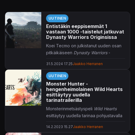
UUTINEN
Entistäkin eeppisemmät 1
vastaan 1000 -taistelut jatkuvat
Dynasty Warriors Originsissa
Koei Tecmo on julkistanut uuden osan
pitkäikäiseen
Dynasty Warriors
-
sarjaansa.
31.5.2024 17.25
Jaakko Herranen
Vuonna 1997 käynnistyneen
Dynasty
UUTINEN
Warriors
-sarjan uutukainen
Dynasty
Monster Hunter -
Warriors Origins
palaa tutun 1 vastaan
hengenheimolainen Wild Hearts
1000 -henkisen toiminnan äärelle.
esittäytyy uudella
Omega Forcen kehittämän pelin
tarinatrailerilla
kerrotaan palaavan monessa mielessä
Monsterinmetsästyspeli
Wild Hearts
sarjan alkulähteille, joskin PlayStation
esittäytyy uudella tarinaa pohjustavalla
5:n tehoja hyödynnetään toki entistäkin
trailerillaan.
eeppisempien taisteluiden luomisessa.
14.2.2023 15.27
Jaakko Herranen
Welcome to Minato
-nimeä totteleva