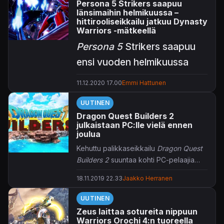
Persona 5 Strikers saapuu
länsimaihin helmikuussa –
hittirooliseikkailu jatkuu Dynasty
Warriors -mätkeellä
Persona 5
Strikers saapuu
ensi vuoden helmikuussa
vihdoin länsimaihin ja
11.12.2020 17.00
Emmi Hattunen
KonsoliFIN sai ennakkoon
UUTINEN
nähdä pelikuvaa
Dragon Quest Builders 2
roolimätöstä.
julkaistaan PC:lle vielä ennen
joulua
Kehuttu palikkaseikkailu
Dragon Quest
Aasian markkinoilla
Builders 2
suuntaa kohti PC-pelaajia
Scramblena
tunnettu
vielä ennen joulua.
18.11.2019 22.33
Jaakko Herranen
Persona 5 Strikers
on jatkoa
UUTINEN
Atluksen
Persona 5
-
Zeus laittaa sotureita nippuun
hittinimikkeelle.
Warriors Orochi 4:n tuoreella