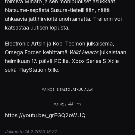
toimiva Minato ja sen monipuoliset asukkaat
Natsume-sepästä Susura-tieteilijään, näitä
uhkaavia jättihirviöitä unohtamatta. Trailerin voi
katsastaa uutisen lopusta.
Electronic Artsin ja Koei Tecmon julkaisema,
Omega Forcen kehittämä
Wild Hearts
julkaistaan
helmikuun 17. päivä PC:lle, Xbox Series S|X:lle
sekä PlayStation 5:lle.
https://youtu.be/_grFGQ2oWUQ
Julkaistu 14.2.2023 15.27