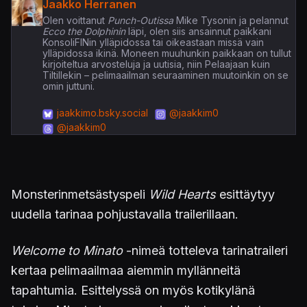
Jaakko Herranen
Olen voittanut
Punch-Outissa
Mike Tysonin ja pelannut
Ecco the Dolphinin
läpi, olen siis ansainnut paikkani
KonsoliFINin ylläpidossa tai oikeastaan missä vain
ylläpidossa ikinä. Moneen muuhunkin paikkaan on tullut
kirjoiteltua arvosteluja ja uutisia, niin Pelaajaan kuin
Tiltillekin – pelimaailman seuraaminen muutoinkin on se
omin juttuni.
jaakkimo.bsky.social
@jaakkim0
@jaakkim0
Monsterinmetsästyspeli
Wild Hearts
esittäytyy
uudella tarinaa pohjustavalla trailerillaan.
Welcome to Minato
-nimeä totteleva tarinatraileri
kertaa pelimaailmaa aiemmin myllänneitä
tapahtumia. Esittelyssä on myös kotikylänä