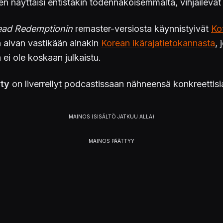
 näyttäisi entistäkin todennäköisemmältä, vihjailevat
ead Redemptionin
remaster-versiosta käynnistyivät
Ko
n aivan vastikään ainakin
Korean ikärajatietokannasta
,
ei ole koskaan julkaistu.
rty
on liverrellyt podcastissaan nähneensä konkreettisia
360)