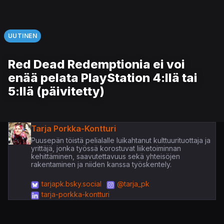
UUTINEN
Red Dead Redemptionia ei voi
enää pelata PlayStation 4:llä tai
5:llä (päivitetty)
Tarja Porkka-Kontturi
Puusepän töistä pelialalle luikahtanut kulttuurituottaja ja
yrittäjä, jonka työssä korostuvat liiketoiminnan
kehittäminen, saavutettavuus sekä yhteisöjen
rakentaminen ja niiden kanssa työskentely.
tarjapk.bsky.social
@tarja_pk
tarja-porkka-kontturi