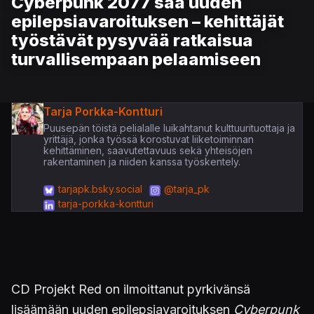
Cyberpunk 2077 saa uuden
epilepsiavaroituksen – kehittäjät
työstävät pysyvää ratkaisua
turvallisempaan pelaamiseen
Tarja Porkka-Kontturi
Puusepän töistä pelialalle luikahtanut kulttuurituottaja ja
yrittäjä, jonka työssä korostuvat liiketoiminnan
kehittäminen, saavutettavuus sekä yhteisöjen
rakentaminen ja niiden kanssa työskentely.
tarjapk.bsky.social
@tarja_pk
tarja-porkka-kontturi
CD Projekt Red on ilmoittanut pyrkivänsä
lisäämään uuden epilepsiavaroituksen
Cyberpunk