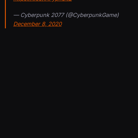
— Cyberpunk 2077 (@CyberpunkGame)
December 8, 2020
Lisää aiheesta:
Vuonna 2013 paljastettu Cyberpunk 2077 on
ihan pian pelaajien ulottuvilla –
julkaisutrailerikin jo linjoilla
Cyberpunk 2077:n ensimmäiset arviot
julkaistiin – kehuja eläväisestä pelimaailmasta,
raippaa bugisuudesta
Pelko pois, Cyberpunk 2077 näyttää hyvältä
myös konsoleilla – tarjolla runsaasti pelikuvaa
kahdelta eri Xboxilta