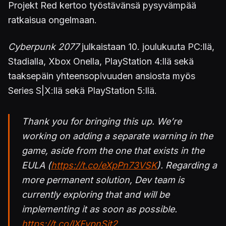
Projekt Red kertoo työstävänsä pysyvämpää
ratkaisua ongelmaan.
Cyberpunk 2077
julkaistaan 10. joulukuuta PC:llä,
Stadialla, Xbox Onella, PlayStation 4:llä sekä
taaksepäin yhteensopivuuden ansiosta myös
Series S|X:llä sekä PlayStation 5:llä.
Thank you for bringing this up. We’re
working on adding a separate warning in the
game, aside from the one that exists in the
EULA (
https://t.co/eXpPn73VSK
). Regarding a
more permanent solution, Dev team is
currently exploring that and will be
implementing it as soon as possible.
https://t.co/lXFypnSit2