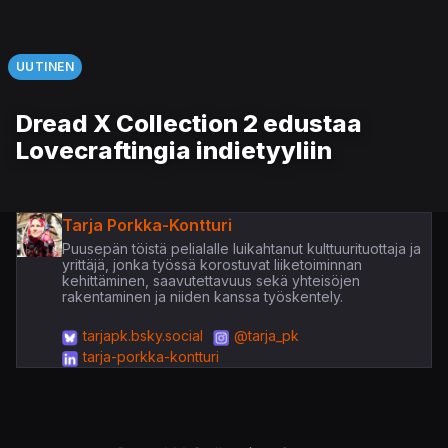
UUTINEN
Dread X Collection 2 edustaa
Lovecraftingia indietyyliin
Tarja Porkka-Kontturi
Puusepän töistä pelialalle luikahtanut kulttuurituottaja ja
yrittäjä, jonka työssä korostuvat liiketoiminnan
kehittäminen, saavutettavuus sekä yhteisöjen
rakentaminen ja niiden kanssa työskentely.
tarjapk.bsky.social
@tarja_pk
tarja-porkka-kontturi