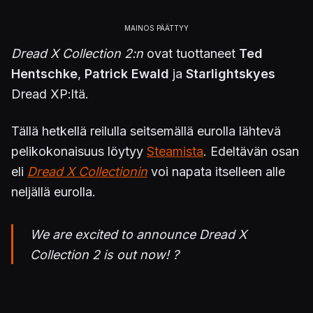
Dread X Collection 2:n
ovat tuottaneet
Ted
Hentschke
,
Patrick Ewald
ja
Starlightskyes
Dread XP:ltä.
Tällä hetkellä reilulla seitsemällä eurolla lähtevä
pelikokonaisuus löytyy
Steamista
. Edeltävän osan
eli
Dread X Collectionin
voi napata itselleen alle
neljällä eurolla.
We are excited to announce Dread X
Collection 2 is out now! ?
12 indie horror games made in 10 days with a