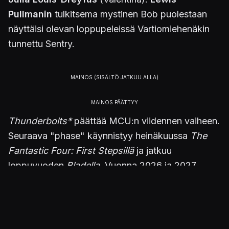
Pullmanin
tulkitsema mystinen Bob puolestaan
näyttäisi olevan loppupeleissä Vartiomiehenäkin
tunnettu Sentry.
Thunderbolts*
päättää MCU:n viidennen vaiheen.
Seuraava "phase" käynnistyy heinäkuussa
The
Fantastic Four: First Stepsillä
ja jatkuu
loppuvuoden
Bladella
. Vuonna 2026 ja 2027
luvassa on vielä kaiken niputtavat kaksi
Avengers-rainaa
Doomsday
ja
Secret Wars
.
Thunderbolts*
-elokuvan ensi-ilta ajoittuu