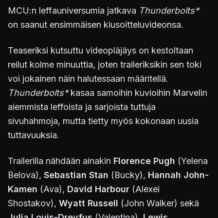
MCU:n leffauniversumia jatkava
Thunderbolts*
on saanut ensimmäisen kiusoitteluvideonsa.
Teaseriksi kutsuttu videopläjäys on kestoltaan
reilut kolme minuuttia, joten traileriksikin sen toki
voi jokainen näin halutessaan määritellä.
Thunderbolts*
kasaa samoihin kuvioihin Marvelin
aiemmista leffoista ja sarjoista tuttuja
sivuhahmoja, mutta tietty myös kokonaan uusia
tuttavuuksia.
Trailerilla nähdään ainakin
Florence Pugh
(Yelena
Belova),
Sebastian Stan
(Bucky),
Hannah John-
Kamen
(Ava),
David Harbour
(Alexei
Shostakov),
Wyatt Russell
(John Walker) sekä
Julia Louis-Dreyfus
(Valentina).
Lewis