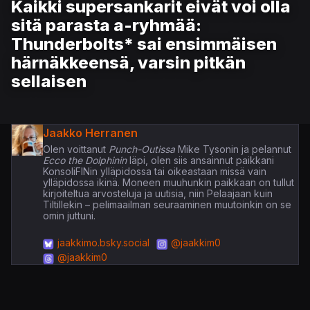
Kaikki supersankarit eivät voi olla
sitä parasta a-ryhmää:
Thunderbolts* sai ensimmäisen
härnäkkeensä, varsin pitkän
sellaisen
Jaakko Herranen
Olen voittanut
Punch-Outissa
Mike Tysonin ja pelannut
Ecco the Dolphinin
läpi, olen siis ansainnut paikkani
KonsoliFINin ylläpidossa tai oikeastaan missä vain
ylläpidossa ikinä. Moneen muuhunkin paikkaan on tullut
kirjoiteltua arvosteluja ja uutisia, niin Pelaajaan kuin
Tiltillekin – pelimaailman seuraaminen muutoinkin on se
omin juttuni.
jaakkimo.bsky.social
@jaakkim0
@jaakkim0