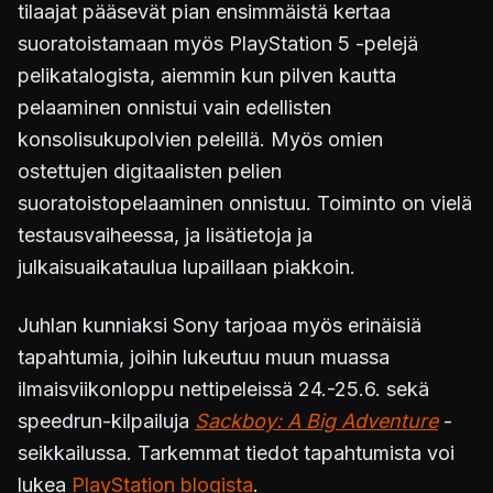
tilaajat pääsevät pian ensimmäistä kertaa
suoratoistamaan myös PlayStation 5 -pelejä
pelikatalogista, aiemmin kun pilven kautta
pelaaminen onnistui vain edellisten
konsolisukupolvien peleillä. Myös omien
ostettujen digitaalisten pelien
suoratoistopelaaminen onnistuu. Toiminto on vielä
testausvaiheessa, ja lisätietoja ja
julkaisuaikataulua lupaillaan piakkoin.
Juhlan kunniaksi Sony tarjoaa myös erinäisiä
tapahtumia, joihin lukeutuu muun muassa
ilmaisviikonloppu nettipeleissä 24.-25.6. sekä
speedrun-kilpailuja
Sackboy: A Big Adventure
-
seikkailussa. Tarkemmat tiedot tapahtumista voi
lukea
PlayStation blogista
.