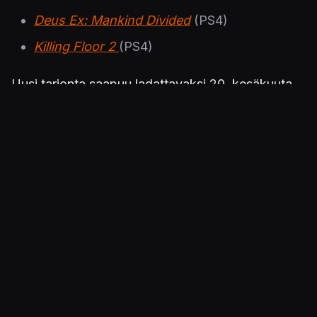
Deus Ex: Mankind Divided
(PS4)
Killing Floor 2
(PS4)
Uusi tarjonta saapuu ladattavaksi 20. kesäkuuta.
Kuva
Julkaistu 14.6.2023 19.38