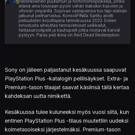
Helsinkiläinen puutarhuri ja hortonomiopiskelija, jonka
elämä aina toisinaan pyörii vähän liiaksikin kasvien ja
vihreän ympärillä. Sopivaa vastapainoa tuo läpi elämän
jatkunut peliharrastus. KonsoliFINillä Santtu aloitti
peliuutisten kirjoittajana tammikuussa 2023. Eniten
innostusta aiheuttaa tarinavetoiset seikkailut,
fantasiaroolipelit ja kauhupelit jotka nostavat karvat
pystyyn. Paras peli ikinä on Red Dead Redemption.
Sony on jälleen paljastanut kesäkuussa saapuvat
PlayStation Plus -katalogin pelilisäykset. Extra- ja
Premium-tason tilaajat saavat käsiinsä tällä kertaa
kahdeksan uutta nimikettä.
Kesäkuussa tulee kuluneeksi myös vuosi siitä, kun
entinen PlayStation Plus -tilaus muutettiin uudeksi
kolmetasoiseksi järjestelmäksi. Premium-tason