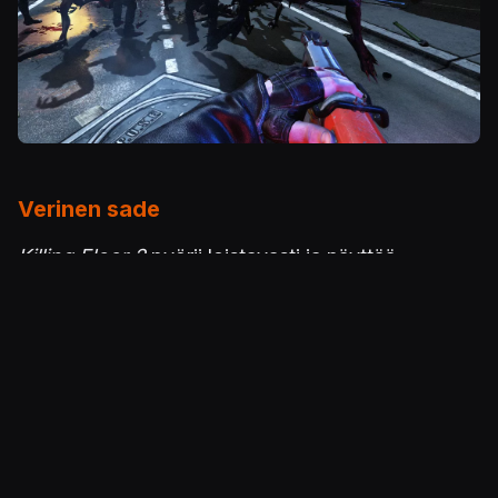
Verinen sade
Killing Floor 2
pyörii loistavasti ja näyttää
komealta. Veren kastelema ympäristö hivelee
silmiä, eikä zedien ulkomuodossakaan ole
valittamista. Tappokestejä rytmittävät metallibiisit
ja örinä eivät juurikaan häviä komealle
ulkokuorelle.
Yksinpelin meininki viihdyttää kohtuullisesti, mutta