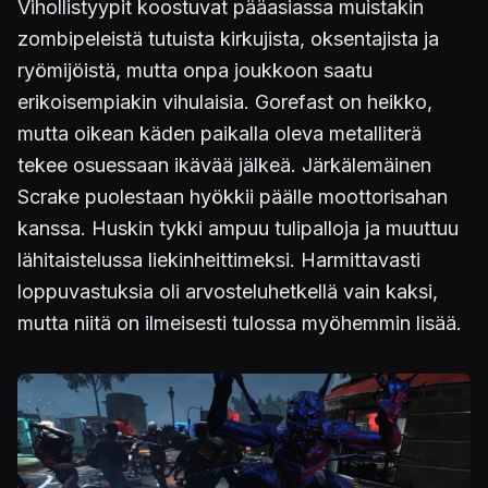
Vihollistyypit koostuvat pääasiassa muistakin
zombipeleistä tutuista kirkujista, oksentajista ja
ryömijöistä, mutta onpa joukkoon saatu
erikoisempiakin vihulaisia. Gorefast on heikko,
mutta oikean käden paikalla oleva metalliterä
tekee osuessaan ikävää jälkeä. Järkälemäinen
Scrake puolestaan hyökkii päälle moottorisahan
kanssa. Huskin tykki ampuu tulipalloja ja muuttuu
lähitaistelussa liekinheittimeksi. Harmittavasti
loppuvastuksia oli arvosteluhetkellä vain kaksi,
mutta niitä on ilmeisesti tulossa myöhemmin lisää.
Kuva