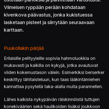
Viimeisen ryppään perään kohdataan
kivenkova päävastus, jonka kukistuessa
lasketaan pisteet ja siirrytään seuraavaan
karttaan.
Puukollakin pärjää
Erilaisille pelityyleille sopivia hahmoluokkia on
mukavasti ja kaikilla on kykyjä, jotka avautuvat
viiden kokemustason välein. Esimerkiksi berserker
keskittyy lähitaisteluun, kun taas lääkintämiehen
kannattaa pysytellä taka-alalla muita parannellen.
Lähes kaikista nykypäivän räiskinnöistä tuttujen
konekiväärien sekä haulikoiden lisäksi joukkoon