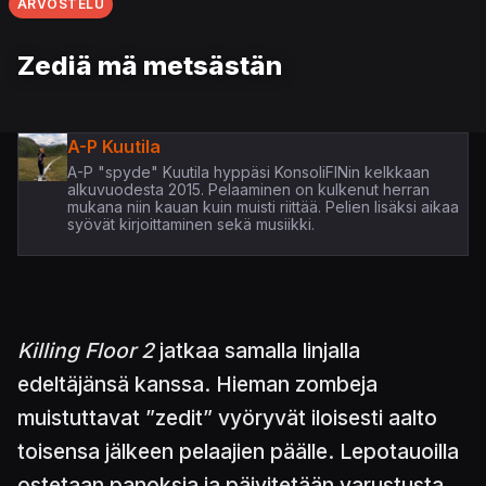
ARVOSTELU
Zediä mä metsästän
A-P Kuutila
A-P "spyde" Kuutila hyppäsi KonsoliFINin kelkkaan
alkuvuodesta 2015. Pelaaminen on kulkenut herran
mukana niin kauan kuin muisti riittää. Pelien lisäksi aikaa
syövät kirjoittaminen sekä musiikki.
Killing Floor 2
jatkaa samalla linjalla
edeltäjänsä kanssa. Hieman zombeja
muistuttavat ”zedit” vyöryvät iloisesti aalto
toisensa jälkeen pelaajien päälle. Lepotauoilla
ostetaan panoksia ja päivitetään varustusta.