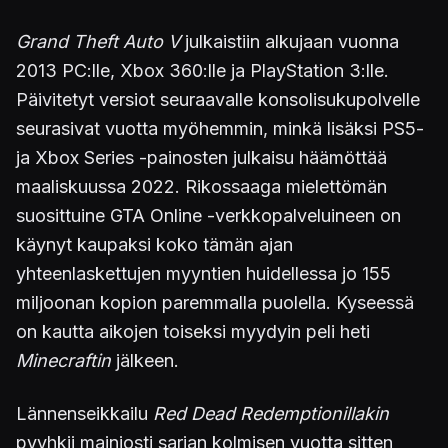
Grand Theft Auto V
julkaistiin alkujaan vuonna
2013 PC:lle, Xbox 360:lle ja PlayStation 3:lle.
Päivitetyt versiot seuraavalle konsolisukupolvelle
seurasivat vuotta myöhemmin, minkä lisäksi PS5-
ja Xbox Series -painosten julkaisu häämöttää
maaliskuussa 2022. Rikossaaga mielettömän
suosittuine GTA Online -verkkopalveluineen on
käynyt kaupaksi koko tämän ajan
yhteenlaskettujen myyntien huidellessa jo 155
miljoonan kopion paremmalla puolella. Kyseessä
on kautta aikojen toiseksi myydyin peli heti
Minecraftin
jälkeen.
Lännenseikkailu
Red Dead Redemptionillakin
pyyhkii mainiosti sarjan kolmisen vuotta sitten