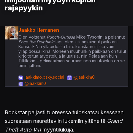
rajapyykin
Jaakko Herranen
Olen voittanut
Punch-Outissa
Mike Tysonin ja pelannut
Ecco the Dolphinin
läpi, olen siis ansainnut paikkani
KonsoliFINin ylläpidossa tai oikeastaan missä vain
ylläpidossa ikinä. Moneen muuhunkin paikkaan on tullut
kirjoiteltua arvosteluja ja uutisia, niin Pelaajaan kuin
Tiltillekin – pelimaailman seuraaminen muutoinkin on se
omin juttuni.
jaakkimo.bsky.social
@jaakkim0
@jaakkim0
Rockstar paljasti tuoreessa tuloskatsauksessaan
suorastaan naurettaviin lukemiin yltäneitä
Grand
Theft Auto V:n
myyntilukuja.