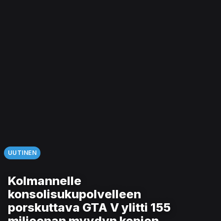
UUTINEN
Kolmannelle
konsolisukupolvelleen
porskuttava GTA V ylitti 155
miljoonan myydyn kopion