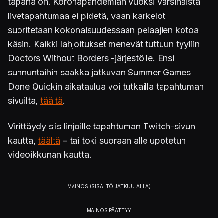
tapana on. Koronapandemian vuoksi varsinaista
livetapahtumaa ei pidetä, vaan karkelot
suoritetaan kokonaisuudessaan pelaajien kotoa
käsin. Kaikki lahjoitukset menevät tuttuun tyyliin
Doctors Without Borders -järjestölle. Ensi
sunnuntaihin saakka jatkuvan Summer Games
Done Quickin aikataulua voi tutkailla tapahtuman
sivuilta,
täältä
.
Virittäydy siis linjoille tapahtuman Twitch-sivun
kautta,
täältä
– tai toki suoraan alle upotetun
videoikkunan kautta.