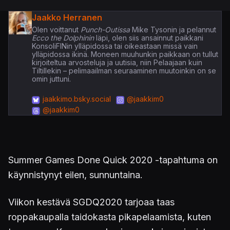
Jaakko Herranen
Olen voittanut
Punch-Outissa
Mike Tysonin ja pelannut
Ecco the Dolphinin
läpi, olen siis ansainnut paikkani
KonsoliFINin ylläpidossa tai oikeastaan missä vain
ylläpidossa ikinä. Moneen muuhunkin paikkaan on tullut
kirjoiteltua arvosteluja ja uutisia, niin Pelaajaan kuin
Tiltillekin – pelimaailman seuraaminen muutoinkin on se
omin juttuni.
jaakkimo.bsky.social
@jaakkim0
@jaakkim0
Summer Games Done Quick 2020 -tapahtuma on
käynnistynyt eilen, sunnuntaina.
Viikon kestävä SGDQ2020 tarjoaa taas
roppakaupalla taidokasta pikapelaamista, kuten