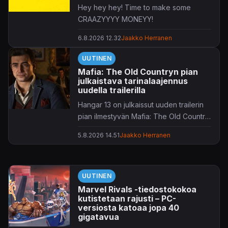
Hey hey hey! Time to make some
CRAAZYYYY MONEYY!
6.8.2026 12.32
Jaakko Herranen
UUTINEN
Mafia: The Old Countryn pian
julkaistava tarinalaajennus
uudella trailerilla
Hangar 13 on julkaissut uuden trailerin
pian ilmestyvän Mafia: The Old Country
-laajennuksen tiimoilta.
5.8.2026 14.51
Jaakko Herranen
UUTINEN
Marvel Rivals -tiedostokokoa
kutistetaan rajusti – PC-
versiosta katoaa jopa 40
gigatavua