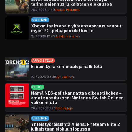
tarinalaajennus julkaistaan elokuussa
28.7.2026 11.40
Jaakko Herranen
UUTINEN
Xboxin taaksepäin yhteensopivuus saapui
myös PC-pelaajien ulottuville
27.7.2026 12.43
Jaakko Herranen
ARVOSTELU
Ei näin kyllä kriminaaleja nalkiteta
27.7.2026 09.30
Jyri Jokinen
BLOGI
Nämä NES‑pelit kannattaa oikeasti kokea –
omat suositukseni Nintendo Switch Onlinen
valikoimista
26.7.2026 13.26
Petri Kataja
UUTINEN
Yhteistyöräiskintä Aliens: Fireteam Elite 2
julkaistaan elokuun lopussa