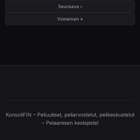
Seuraava ›
Seuraava sivu
Viimeinen »
Viimeinen sivu
KonsoliFIN – Peliuutiset, peliarvostelut, pelikeskustelut
– Pelaamisen keskipiste!