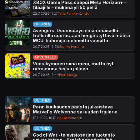
XBOX Game Pass saapui Meta Horizon+ -
tilaajille – mukana yli 50 peliä
22.7.2026 11.27
Tarja Porkka-Kontturi
UUTINEN
Avengers: Doomsdayn ensimmäisellä
trailerilla suorastaan hengästyttävä määrä
MCU-hahmoja menneiltä vuosilta
20.7.2026 16.30
Jaakko Herranen
ARVOSTELU
Vuosikymmen siinä meni, mutta nyt
rytmimuna heiluu jälleen
20.7.2026 10.44
Petri Kataja
UUTINEN
Parin kuukauden päästä julkaistava
Marvel's Wolverine sai uuden trailerin
17.7.2026 16.17
Jaakko Herranen
UUTINEN
God of War -televisiosarjan tuotanto
vaikeuksissa – Kratoksen näyttelijä