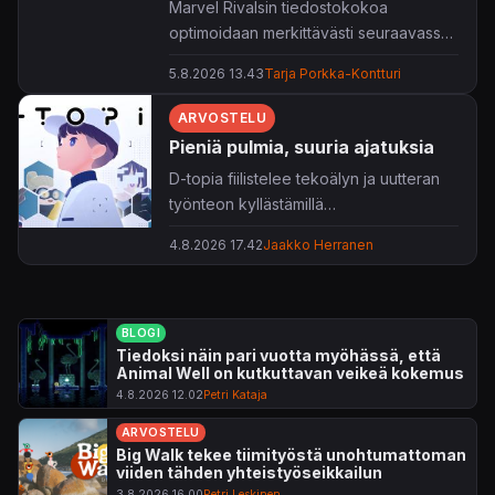
Marvel Rivalsin tiedostokokoa
optimoidaan merkittävästi seuraavassa
päivityksessä.
5.8.2026 13.43
Tarja Porkka-Kontturi
ARVOSTELU
Pieniä pulmia, suuria ajatuksia
D-topia fiilistelee tekoälyn ja uutteran
työnteon kyllästämillä
tulevaisuudenvisioilla – visioilla, joiden
4.8.2026 17.42
Jaakko Herranen
pelaamiseen riittävät rento fiilis ja hyvät
hoksottimet.
BLOGI
Tiedoksi näin pari vuotta myöhässä, että
Animal Well on kutkuttavan veikeä kokemus
4.8.2026 12.02
Petri Kataja
ARVOSTELU
Big Walk tekee tiimityöstä unohtumattoman
viiden tähden yhteistyöseikkailun
3.8.2026 16.00
Petri Leskinen