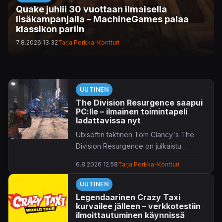
Quake juhlii 30 vuottaan ilmaisella
lisäkampanjalla – MachineGames palaa
klassikon pariin
7.8.2026 13.32
Tarja Porkka-Kontturi
UUTINEN
The Division Resurgence saapui
PC:lle – ilmainen toimintapeli
ladattavissa nyt
Ubisoftin taktinen Tom Clancy's The
Division Resurgence on julkaistu
tietokonepelaajille.
6.8.2026 12.58
Tarja Porkka-Kontturi
UUTINEN
Legendaarinen Crazy Taxi
kurvailee jälleen – verkkotestiin
ilmoittautuminen käynnissä