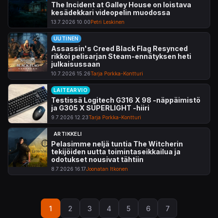
The Incident at Galley House on loistava
kesädekkari videopelin muodossa
13.7.2026 10.00
Petri Leskinen
UUTINEN
Assassin's Creed Black Flag Resynced
rikkoi pelisarjan Steam-ennätyksen heti
julkaisussaan
10.7.2026 15.26
Tarja Porkka-Kontturi
LAITEARVIO
Testissä Logitech G316 X 98 -näppäimistö
ja G305 X SUPERLIGHT -hiiri
9.7.2026 12.23
Tarja Porkka-Kontturi
ARTIKKELI
Pelasimme neljä tuntia The Witcherin
tekijöiden uutta toimintaseikkailua ja
odotukset nousivat tähtiin
8.7.2026 16.17
Joonatan Itkonen
Sivutus
1
2
3
4
5
6
7
Sivu
Sivu
Sivu
Sivu
Sivu
Sivu
Sivu