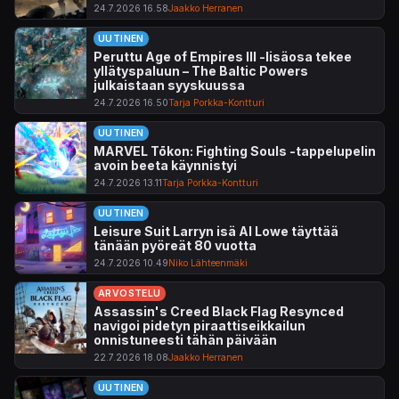
24.7.2026 16.58
Jaakko Herranen
UUTINEN
Peruttu Age of Empires III -lisäosa tekee
yllätyspaluun – The Baltic Powers
julkaistaan syyskuussa
24.7.2026 16.50
Tarja Porkka-Kontturi
UUTINEN
MARVEL Tōkon: Fighting Souls -tappelupelin
avoin beeta käynnistyi
24.7.2026 13.11
Tarja Porkka-Kontturi
UUTINEN
Leisure Suit Larryn isä Al Lowe täyttää
tänään pyöreät 80 vuotta
24.7.2026 10.49
Niko Lähteenmäki
ARVOSTELU
Assassin's Creed Black Flag Resynced
navigoi pidetyn piraattiseikkailun
onnistuneesti tähän päivään
22.7.2026 18.08
Jaakko Herranen
UUTINEN