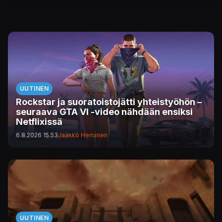
UUTINEN
Rockstar ja suoratoistojätti yhteistyöhön –
seuraava GTA VI -video nähdään ensiksi
Netflixissä
6.8.2026 15.53
Jaakko Herranen
UUTINEN