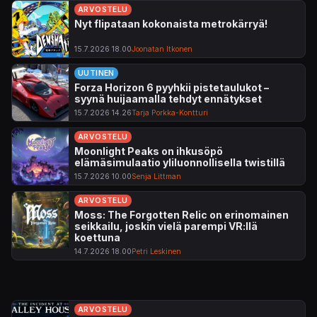
ARVOSTELU
Nyt flipataan kokonaista metrokärryä!
15.7.2026 18.00
Joonatan Itkonen
UUTINEN
Forza Horizon 6 pyyhkii pistetaulukot –
syynä huijaamalla tehdyt ennätykset
15.7.2026 14.26
Tarja Porkka-Kontturi
ARVOSTELU
Moonlight Peaks on ihkusöpö
elämäsimulaatio yliluonnollisella twistillä
15.7.2026 10.00
Senja Littman
ARVOSTELU
Moss: The Forgotten Relic on erinomainen
seikkailu, joskin vielä parempi VR:llä
koettuna
14.7.2026 18.00
Petri Leskinen
ARVOSTELU