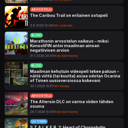
ARVOSTELU
The Caribou Trail on erilainen sotapeli
3.8.2026 12.00
Petri Leskinen
BLOGI
Marathonin arvostelun vaikeus – miksi
KonsoliFIN antoi maailman ainoan
negatiivisen arvion
31.7.2026 20.55
Risto Karinkanta
BLOGI
Maailman kehutuin videopeli tekee paluun –
näitä viittä (tai kuutta) asiaa odotan Ocarina
of Timen uusioversiossa kokevani
30.7.2026 15.17
Petri Kataja
ARVOSTELU
The Altersin DLC on varma viiden tähden
osuma
29.7.2026 10.00
Risto Karinkanta
UUTINEN
S.T.A.L.K.E.R. 2: Heart of Chornobylin