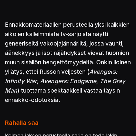
Ennakkomateriaalien perusteella yksi kaikkien
aikojen kalleimmista tv-sarjoista näytti
geneeriseltä vakoojajännäriltä, jossa vauhti,
äänekkyys ja isot räjähdykset vievät huomion
muun sisällön hengettömyydeltä. Onkin iloinen
yllätys, ettei Russon veljesten (
Avengers:
Infinity War
,
Avengers: Endgame
,
The Gray
Man
) tuottama spektaakkeli vastaa täysin
ennakko-odotuksia.
Rahalla saa
Kolmen jakson perusteella sarja on todellakin