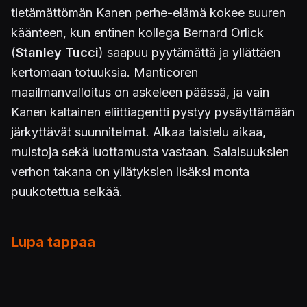
tietämättömän Kanen perhe-elämä kokee suuren
käänteen, kun entinen kollega Bernard Orlick
(
Stanley Tucci
) saapuu pyytämättä ja yllättäen
kertomaan totuuksia. Manticoren
maailmanvalloitus on askeleen päässä, ja vain
Kanen kaltainen eliittiagentti pystyy pysäyttämään
järkyttävät suunnitelmat. Alkaa taistelu aikaa,
muistoja sekä luottamusta vastaan. Salaisuuksien
verhon takana on yllätyksien lisäksi monta
puukotettua selkää.
Lupa tappaa
Mission: Impossible
-elokuvasarjalta paljon
lainaavassa teoksessa ongelmat ratkotaan