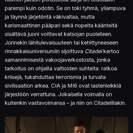
parempi kuin odotin. Se on toki tyhmä, yliampuva
ja täynnä järjetöntä väkivaltaa, mutta
karismaattinen pääpari sekä nopeita käänteitä
sisältävä juoni voittavat katsojan puolelleen.
Jonnekin lähitulevaisuuteen tai kehittyneeseen
rinnakkaisuniversumiin sijoittuva
Citadel
kertoo
samannimisestä vakoojaverkostosta, jonka
tarkoitus on ohjailla valtioiden suhteita: ratkoa
kriisejä, tukahduttaa terrorismia ja turvata
sivilisaation arkea. CIA ja MI6 ovat lastenleikkiä
järjestöön verrattuna. Jokaisella voimalla on
kuitenkin vastavoimansa – ja niin on Citadelillakin.
Kuva