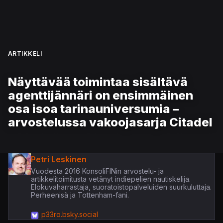
ARTIKKELI
Näyttävää toimintaa sisältävä
agenttijännäri on ensimmäinen
osa isoa tarinauniversumia –
arvostelussa vakoojasarja Citadel
Petri Leskinen
Vuodesta 2016 KonsoliFINin arvostelu- ja
artikkelitoimitusta vetänyt indiepelien nautiskelija.
Elokuvaharrastaja, suoratoistopalveluiden suurkuluttaja.
Perheenisä ja Tottenham-fani.
p33ro.bsky.social