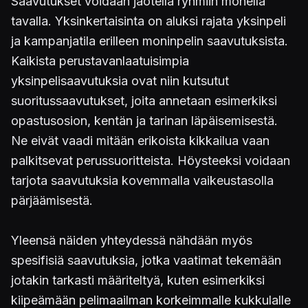
Saavutukset voidaan jaotella ryhmiin monella
tavalla. Yksinkertaisinta on aluksi rajata yksinpeli
ja kampanjatila erilleen moninpelin saavutuksista.
Kaikista perustavanlaatuisimpia
yksinpelisaavutuksia ovat niin kutsutut
suoritussaavutukset, joita annetaan esimerkiksi
opastusosion, kentän ja tarinan läpäisemisestä.
Ne eivät vaadi mitään erikoista kikkailua vaan
palkitsevat perussuoritteista. Höysteeksi voidaan
tarjota saavutuksia kovemmalla vaikeustasolla
pärjäämisestä.
Yleensä näiden yhteydessä nähdään myös
spesifisiä saavutuksia, jotka vaatimat tekemään
jotakin tarkasti määriteltyä, kuten esimerkiksi
kiipeämään pelimaailman korkeimmalle kukkulalle