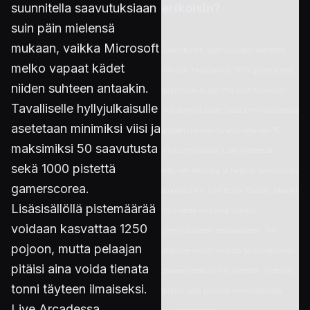
suunnitella saavutuksiaan
erikoisin?
suin päin mielensä
mukaan, vaikka Microsoft
Saavutusten vaativuustaso vaihtelee
melko vapaat kädet
roimasti. Helpoimmat 1000 gamerscorea
niiden suhteen antaakin.
tarjoonnee
Avatar The Last Airbender:
Tavalliselle hyllyjulkaisulle
The Burning Earth
, jossa tonni napsahtaa
asetetaan minimiksi viisi ja
täyteen useimmilla ensimmäisen 15
maksimiksi 50 saavutusta
minuutin aikana. Live Arcadessa
sekä 1000 pistettä
erityisen helppoja ja halpoja saavutuksia
gamerscorea.
tarjoilee EA:n
Live Score Tracker
, joka on
Lisäsisällöllä pistemäärää
80 pistettä maksava työkalu
voidaan kasvattaa 1250
urheilutulosten seuraamiseen. Peli
pojoon, mutta pelaajan
palkitsee muun muassa taukovalikkoon
pitäisi aina voida tienata
pääsemisestä 35 GS-pisteellä. Tuotos on
tonni täyteen ilmaiseksi.
tarjolla vain pohjoisamerikkalaisella
Live Arcadessa