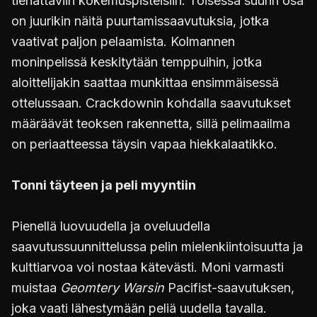
tienattaviin kokemuspisteisiin. Toisessa suurin osa
on juurikin näitä puurtamissaavutuksia, jotka
vaativat paljon pelaamista. Kolmannen
moninpelissä keskitytään temppuihin, jotka
aloittelijakin saattaa munkittaa ensimmäisessä
ottelussaan. Crackdownin kohdalla saavutukset
määräävät teoksen rakennetta, sillä pelimaailma
on periaatteessa täysin vapaa hiekkalaatikko.
Tonni täyteen ja peli myyntiin
Pienellä luovuudella ja oveluudella
saavutussuunnittelussa pelin mielenkiintoisuutta ja
kulttiarvoa voi nostaa kätevästi. Moni varmasti
muistaa
Geomtery Warsin
Pacifist-saavutuksen,
joka vaati lähestymään peliä uudella tavalla.