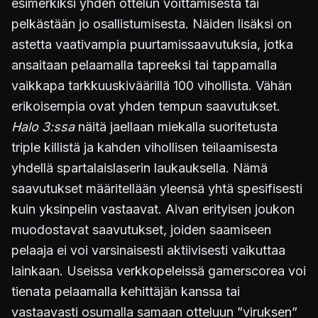
esimerkiksi yhden ottelun voittamisesta tai
pelkästään jo osallistumisesta. Näiden lisäksi on
astetta vaativampia puurtamissaavutuksia, jotka
ansaitaan pelaamalla tapreeksi tai tappamalla
vaikkapa tarkkuuskiväärillä 100 vihollista. Vähän
erikoisempia ovat yhden tempun saavutukset.
Halo 3:ssa
näitä jaellaan miekalla suoritetusta
triple killistä ja kahden vihollisen teilaamisesta
yhdellä spartalaislaserin laukauksella. Nämä
saavutukset määritellään yleensä yhtä spesifisesti
kuin yksinpelin vastaavat. Aivan erityisen joukon
muodostavat saavutukset, joiden saamiseen
pelaaja ei voi varsinaisesti aktiivisesti vaikuttaa
lainkaan. Useissa verkkopeleissä gamerscorea voi
tienata pelaamalla kehittäjän kanssa tai
vastaavasti osumalla samaan otteluun ”viruksen”