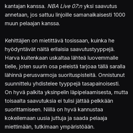
kantajan kanssa.
NBA Live 07:n
yksi saavutus
annetaan, jos sattuu linjoille samanaikaisesti 1000
muun pelaajan kanssa.
Kehittäjien on mietittävä tosissaan, kuinka he
hyödyntävät näitä erilaisia saavutustyyppejä.
Harva kuitenkaan uskaltaa lähteä luovemmalle
tielle, joten suurin osa peleistä tarjoaa tällä saralla
lähinnä perusvarmoja suorituspisteitä. Onnistunut
suunnittelu yhdistelee tyyppejä tasapainoisesti.
On hyvä palkita yksinpelin läpipelaamisesta, mutta
toisaalta saavutuksia ei tulisi jättää pelkkään
suorittamiseen. Niillä on hyvä kannustaa
kokeilemaan uusia juttuja ja saada pelaaja
miettimään, tutkimaan ympäristöään.