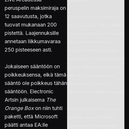
kauppapaikalla
peruspelin maksimiraja on
12 saavutusta, jotka
Vaikeimman saavutuksen keksiminen
tuovat mukanaan 200
onkin haastavampaa, sillä eri pelaajilla
pistettä. Laajennuksille
on vaikeuksia erilaisten asioiden kanssa.
annetaan liikkumavaraa
Call of Duty 4:n
Mile High Club
250 pisteeseen asti.
mielletään yleisesti varsin vaikeaksi
saavutettavaksi, mutta esimerkiksi
Bionic
Jokaiseen sääntöön on
Commando: Rearmedin
läpäiseminen
poikkeuksensa, eikä tämä
Super Hard -vaikeustasolla lienee
sääntö ole poikkeus tähän
kovempi temppu. Useimmille jo
sääntöön. Electronic
keskivaikea tuottaa tarpeeksi vaikeuksia.
Artsin julkaisema
The
Orange Box
on niin tuhti
Saavutusten joukkoon kuuluu myös
paketti, että Microsoft
harvinaisen järjettömiä tapauksia.
päätti antaa EA:lle
Esimerkiksi
The Orange Boxin
Little