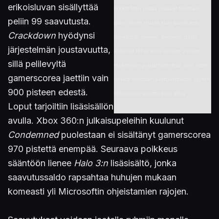
erikoisluvan sisällyttää
Rocket Man pistää pelaajat tekemään
peliin 99 saavutusta.
jotain aivan muuta kuin tavallisesti
Crackdown
hyödynsi
juolahtaisi mieleen: pelaajan täytyy
järjestelmän joustavuutta,
kuljettaa lähes koko
Episode 2:n
ajan
sillä pelilevyltä
mukanaan puutarhatonttua, joka sitten
gamerscorea jaettiin vain
lopulta heitetään avaruusraketin kyytiin.
900 pisteen edestä.
Helpommin sanottu kuin tehty.
Loput tarjoiltiin lisäsisällön
avulla. Xbox 360:n julkaisupeleihin kuulunut
Condemned
puolestaan ei sisältänyt gamerscorea
970 pistettä enempää. Seuraava poikkeus
sääntöön lienee
Halo 3:n
lisäsisältö, jonka
saavutussaldo rapsahtaa huhujen mukaan
komeasti yli Microsoftin ohjeistamien rajojen.