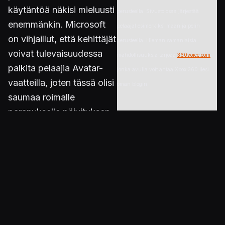
käytäntöä näkisi mieluusti
perusteella. Sivusto osaa järjestää
enemmänkin. Microsoft
pelaajat esimerkiksi maan ja pelin
on vihjaillut, että kehittäjät
perusteella. Hieman samanlaisia
voivat tulevaisuudessa
mahdollisuuksia tarjoaa
360voice.com
,
palkita pelaajia Avatar-
jonka avulla voit antaa Xbox 360:llesi
vaatteilla, joten tässä olisi
oman blogin.
saumaa roimalle
paranukselle päivityksen
KonsoliFINin keskustelualueelle lisättiin
yhteydessä.
hiljattain hieman vastaavanlainen
ominaisuus Xbox Live GamerRanking -
Saavutukset saavat
nimellä. Järjestelmän perusteella voi
aikaiseksi myös
vetää johtopäätöksiä KonsoliFIN-jäsenten
vakavampia lieveilmiöitä.
pelitottumuksista. Kirjoittamishetkellä
On totta, että osa
suosituin peli näyttäisi olevan Grand
pelaajista tuntuu
Theft Auto IV, jonka jälkeen seuraavat