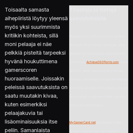
Toisaalta samasta
Tilastoja ja tietoja
aihepiiristä löytyy yleensä
saavutuksista
myös yksi suurimmista
kritiikin kohteista, sillä
Nopeasti Xbox 360:n julkaisun jälkeen
moni pelaaja ei näe
verkkoon alkoi ilmestyä sivustoja, jotka
pelkkiä pisteitä tarpeeksi
keskittyivät nimenomaan saavutuksiin.
hyvänä houkuttimena
Esimerkiksi
Achieve360Points.com
listaa
gamerscoren
kaikkien pelien saavutukset ja tarjoaa
huoraamiselle. Joissakin
yhteisön, jolta kysyä neuvoa tarvittaessa.
peleissä saavutuksista on
Sivustolta on kätevä tarkistaa puuttuvat
saatu muutakin kivaa,
saavutukset, mutta kannattaa samalla
kuten esimerkiksi
varoa juonipaljastuksia.
pelaajakuvia tai
lisäominaisuuksia itse
MyGamerCard.net
puolestaan pistää
peliin. Samanlaista
pelaajat järjestykseen gamerscoren