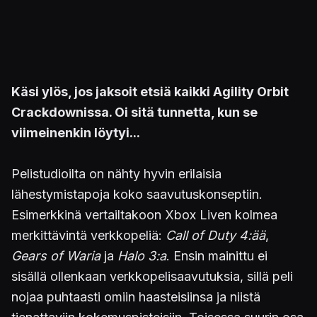
Käsi ylös, jos jaksoit etsiä kaikki Agility Orbit
Crackdownissa. Oi sitä tunnetta, kun se
viimeinenkin löytyi...
Pelistudioilta on nähty hyvin erilaisia
lähestymistapoja koko saavutuskonseptiin.
Esimerkkinä vertailtakoon Xbox Liven kolmea
merkittävintä verkkopeliä:
Call of Duty 4:ää
,
Gears of Waria
ja
Halo 3:a
. Ensin mainittu ei
sisällä ollenkaan verkkopelisaavutuksia, sillä peli
nojaa puhtaasti omiin haasteisiinsa ja niistä