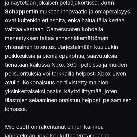
ja näytetään jokaisen pelaajakortissa.
John
Schappertin
mukaan innovaatio ja omaperäisyys
ovat kuitenkin eri asoita, enkä halua tällä kertaa
väittää vastaan. Gamerscoren kohdalla
menestyksen takaa ennennäkemättömän
yhtenäinen toteutus. Järjestelmään kuuluukin
poikkeuksia ja pieniä epäkohtia, saavutuksia
tienataan kaikissa Xbox 360 -peleissä ja muiden
pelisuorituksia voi tarkkailla helposti Xbox Liven
avulla. Kokonaisuus on tiivistetty mainion
yksinkertaiseksi osaksi käyttöliittymää, joten
tilastojen selaaminen onnistuu helposti pelaamisen
lomassa.
Microsoft on rakentanut ennen kaikkea
järjestelmän, joka koukuttaa yrittämään ja