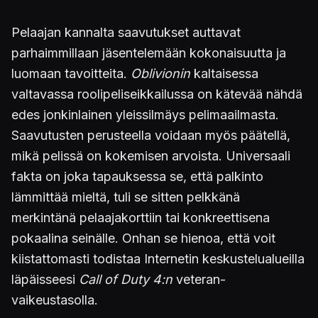
Pelaajan kannalta saavutukset auttavat
parhaimmillaan jäsentelemään kokonaisuutta ja
luomaan tavoitteita.
Oblivionin
kaltaisessa
valtavassa roolipeliseikkailussa on kätevää nähdä
edes jonkinlainen yleissilmäys pelimaailmasta.
Saavutusten perusteella voidaan myös päätellä,
mikä pelissä on kokemisen arvoista. Universaali
fakta on joka tapauksessa se, että palkinto
lämmittää mieltä, tuli se sitten pelkkänä
merkintänä pelaajakorttiin tai konkreettisena
pokaalina seinälle. Onhan se hienoa, että voit
kiistattomasti todistaa Internetin keskustelualueilla
läpäisseesi
Call of Duty 4:n
veteran-
vaikeustasolla.