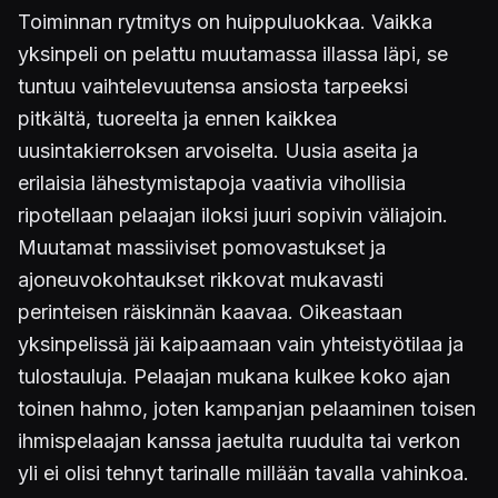
Toiminnan rytmitys on huippuluokkaa. Vaikka
yksinpeli on pelattu muutamassa illassa läpi, se
tuntuu vaihtelevuutensa ansiosta tarpeeksi
pitkältä, tuoreelta ja ennen kaikkea
uusintakierroksen arvoiselta. Uusia aseita ja
erilaisia lähestymistapoja vaativia vihollisia
ripotellaan pelaajan iloksi juuri sopivin väliajoin.
Muutamat massiiviset pomovastukset ja
ajoneuvokohtaukset rikkovat mukavasti
perinteisen räiskinnän kaavaa. Oikeastaan
yksinpelissä jäi kaipaamaan vain yhteistyötilaa ja
tulostauluja. Pelaajan mukana kulkee koko ajan
toinen hahmo, joten kampanjan pelaaminen toisen
ihmispelaajan kanssa jaetulta ruudulta tai verkon
yli ei olisi tehnyt tarinalle millään tavalla vahinkoa.