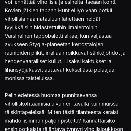
voi lennättää vihollisia ja esineitä itseään kohti.
Kovien jätkien tapaan Hunt ei lyö vaan potkii
vihollisia naamatauluun lähettäen heidät
tyylikkäisiin hidastettuihin ilmalentoihin.
Varsinainen tappobaletti alkaa, kun valjastaa
avukseen Stygia-planeetan kerrostalojen
raunioiden piikit, irrallaan roikkuvat sähköjohdot ja
hengenvaaralliset kuilut. Lisäksi kaktukset ja
lihansyöjäkasvit auttavat kekseliästä pelaajaa
monissa taisteluissa.
Pelin edetessä huomaa punnitsevansa
viholliskohtaamisia aivan eri tavalla kuin muissa
räiskintäpeleissä. Miten tästä tilanteesta keräisi
mahdollisimman paljon pisteitä? Kannattaisiko
ensin potkaista räjähtävä tynnyri vihollisjoukkoon