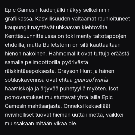
Epic Gamesin kädenjälki näkyy selkeimmin
grafiikassa. Kasvillisuuden valtaamat raunioituneet
kaupungit näyttävät uhkaavan kiehtovilta.
Kenttäsuunnittelussa on toki menty taitotappojen
ehdoilla, mutta Bulletstorm on silti kauttaaltaan
hienon näköinen. Hahmomallit ovat tuttuja eräästä
samalla pelimoottorilla pyörivästä
räiskintäeepoksesta. Grayson Hunt ja hänen
sotilaskaverinsa ovat ehtaa
gearsofwaria
haarniskoja ja ärjyvää puhetyyliä myöten. Isot
pomovastukset muistuttavat yhtä lailla Epic
Gamesin mahtisarjasta. Onneksi kekseliäät
riviviholliset tuovat hieman uutta ilmettä, vaikkei
muissakaan mitään vikaa ole.