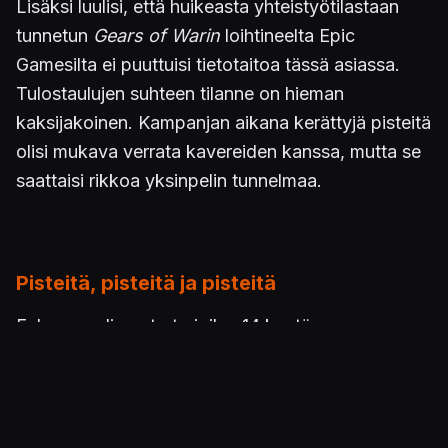
Lisäksi luulisi, että huikeasta yhteistyötilastaan
tunnetun
Gears of Warin
loihtineelta Epic
Gamesilta ei puuttuisi tietotaitoa tässä asiassa.
Tulostaulujen suhteen tilanne on hieman
kaksijakoinen. Kampanjan aikana kerättyjä pisteitä
olisi mukava verrata kavereiden kanssa, mutta se
saattaisi rikkoa yksinpelin tunnelmaa.
Pisteitä, pisteitä ja pisteitä
Echoes-pelimuoto tarjoilee 14 kentän verran
pisteidenmetsästystä kampanjasta tutuissa
maisemissa. Uutena pelinsä ostavat saavat vielä
kuuteen lisäkenttään oikeuttavan koodin. Kentät
ovat lyhyitä alle kymmenen minuutin pyrähdyksiä,