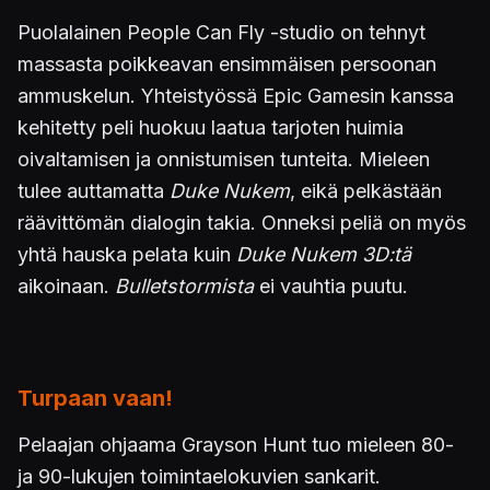
Puolalainen People Can Fly -studio on tehnyt
massasta poikkeavan ensimmäisen persoonan
ammuskelun. Yhteistyössä Epic Gamesin kanssa
kehitetty peli huokuu laatua tarjoten huimia
oivaltamisen ja onnistumisen tunteita. Mieleen
tulee auttamatta
Duke Nukem
, eikä pelkästään
räävittömän dialogin takia. Onneksi peliä on myös
yhtä hauska pelata kuin
Duke Nukem 3D:tä
aikoinaan.
Bulletstormista
ei vauhtia puutu.
Turpaan vaan!
Pelaajan ohjaama Grayson Hunt tuo mieleen 80-
ja 90-lukujen toimintaelokuvien sankarit.