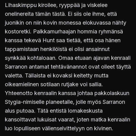
Lihaskimppu kiroilee, ryyppää ja viskelee
onelinereita tämän tästä. Ei siis ole ihme, että
juonikin on niin kovin monessa elokuvassa nähty
kostoretki. Palkkamurhaajan hommia ryhmänsä
kanssa tekevä Hunt saa tietää, että osa hänen
tappamistaan henkilöistä ei olisi ansainnut
synkkää kohtaloaan. Omaa etuaan ajavan kenraali
Sarranon antamat tehtävänannot ovat olleet täyttä
valetta. Tällaista ei kovaksi keitetty mutta
oikeamielinen sotilaan rutjake voi sallia.
Yhteenotto kenraalin kanssa johtaa pakkolaskuun
Stygia-nimiselle planeetalle, jolle myös Sarranon
alus putoaa. Tätä entistä lomakeskusta
kansoittavat lukuisat vaarat, joten matka kenraalin
luo lopulliseen välienselvittelyyn on kivinen.