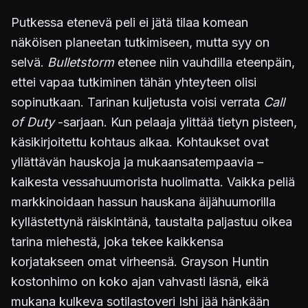
Putkessa etenevä peli ei jätä tilaa komean
näköisen planeetan tutkimiseen, mutta syy on
selvä.
Bulletstorm
etenee niin vauhdilla eteenpäin,
ettei vapaa tutkiminen tähän yhteyteen olisi
sopinutkaan. Tarinan kuljetusta voisi verrata
Call
of Duty
-sarjaan. Kun pelaaja ylittää tietyn pisteen,
käsikirjoitettu kohtaus alkaa. Kohtaukset ovat
yllättävän hauskoja ja mukaansatempaavia –
kaikesta vessahuumorista huolimatta. Vaikka peliä
markkinoidaan hassun hauskana äijähuumorilla
kyllästettynä räiskintänä, taustalta paljastuu oikea
tarina miehestä, joka tekee kaikkensa
korjatakseen omat virheensä. Grayson Huntin
kostonhimo on koko ajan vahvasti läsnä, eikä
mukana kulkeva sotilastoveri Ishi jää hänkään