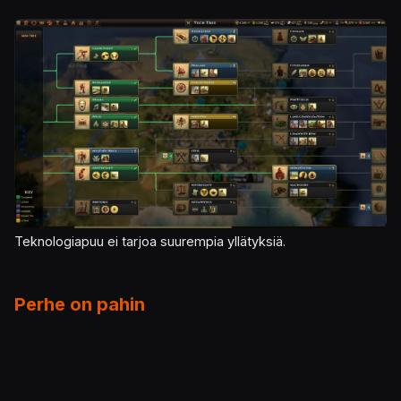
Kuva
Teknologiapuu ei tarjoa suurempia yllätyksiä.
Perhe on pahin
Silkan rakentelun lisäksi myös oma dynastia on
pidettävä kunnossa. Valtakunnalla on johtaja,
hallitsijaperhe sekä muutamia vallanhimoisia