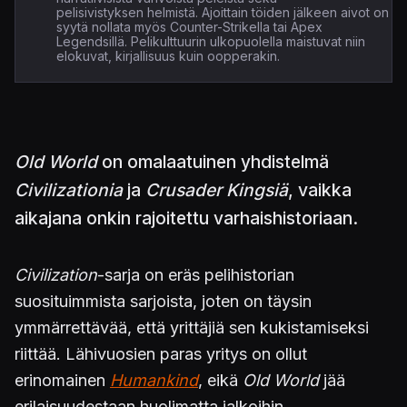
pelisivistyksen helmistä. Ajoittain töiden jälkeen aivot on
syytä nollata myös Counter-Strikella tai Apex
Legendsillä. Pelikulttuurin ulkopuolella maistuvat niin
elokuvat, kirjallisuus kuin oopperakin.
Old World
on omalaatuinen yhdistelmä
Civilizationia
ja
Crusader Kingsiä
, vaikka
aikajana onkin rajoitettu varhaishistoriaan.
Civilization
-sarja on eräs pelihistorian
suosituimmista sarjoista, joten on täysin
ymmärrettävää, että yrittäjiä sen kukistamiseksi
riittää. Lähivuosien paras yritys on ollut
erinomainen
Humankind
, eikä
Old World
jää
erilaisuudestaan huolimatta jalkoihin.