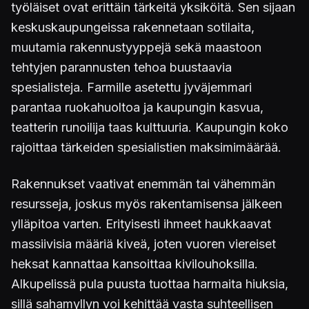
työläiset ovat erittäin tärkeitä yksiköitä. Sen sijaan
keskuskaupungeissa rakennetaan sotilaita,
muutamia rakennustyyppejä sekä maastoon
tehtyjen parannusten tehoa buustaavia
spesialisteja. Farmille asetettu jyväjemmari
parantaa ruokahuoltoa ja kaupungin kasvua,
teatterin runoilija taas kulttuuria. Kaupungin koko
rajoittaa tärkeiden spesialistien maksimimäärää.
Rakennukset vaativat enemmän tai vähemmän
resursseja, joskus myös rakentamisensa jälkeen
ylläpitoa varten. Erityisesti ihmeet haukkaavat
massiivisia määriä kiveä, joten vuoren viereiset
heksat kannattaa kansoittaa kivilouhoksilla.
Alkupelissä pula puusta tuottaa harmaita hiuksia,
sillä sahamyllyn voi kehittää vasta suhteellisen