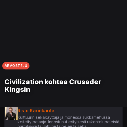
ARVOSTELU
Civilization kohtaa Crusader
Kingsin
Risto Karinkanta
Kulttuurin sekakäyttäjä ja monessa sukkamehussa
keitetty pelaaja. Innostunut erityisesti rakentelupeleistä,
narratiivisista vahvoista peleistä sekä