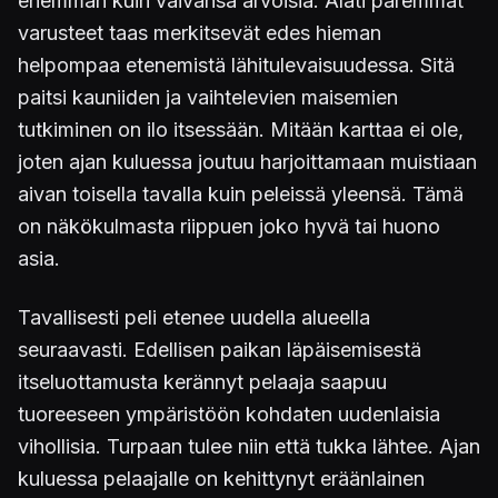
enemmän kuin vaivansa arvoisia. Alati paremmat
varusteet taas merkitsevät edes hieman
helpompaa etenemistä lähitulevaisuudessa. Sitä
paitsi kauniiden ja vaihtelevien maisemien
tutkiminen on ilo itsessään. Mitään karttaa ei ole,
joten ajan kuluessa joutuu harjoittamaan muistiaan
aivan toisella tavalla kuin peleissä yleensä. Tämä
on näkökulmasta riippuen joko hyvä tai huono
asia.
Tavallisesti peli etenee uudella alueella
seuraavasti. Edellisen paikan läpäisemisestä
itseluottamusta kerännyt pelaaja saapuu
tuoreeseen ympäristöön kohdaten uudenlaisia
vihollisia. Turpaan tulee niin että tukka lähtee. Ajan
kuluessa pelaajalle on kehittynyt eräänlainen