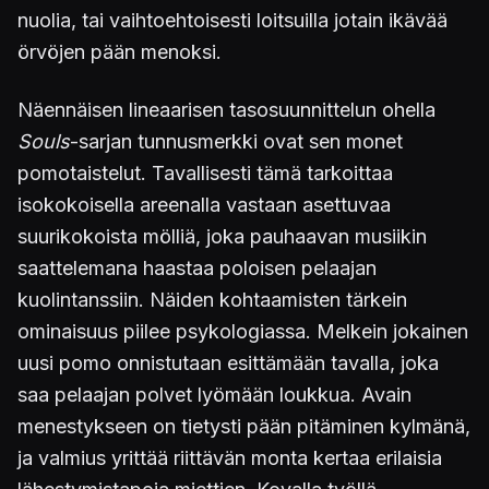
nuolia, tai vaihtoehtoisesti loitsuilla jotain ikävää
örvöjen pään menoksi.
Näennäisen lineaarisen tasosuunnittelun ohella
Souls
-sarjan tunnusmerkki ovat sen monet
pomotaistelut. Tavallisesti tämä tarkoittaa
isokokoisella areenalla vastaan asettuvaa
suurikokoista mölliä, joka pauhaavan musiikin
saattelemana haastaa poloisen pelaajan
kuolintanssiin. Näiden kohtaamisten tärkein
ominaisuus piilee psykologiassa. Melkein jokainen
uusi pomo onnistutaan esittämään tavalla, joka
saa pelaajan polvet lyömään loukkua. Avain
menestykseen on tietysti pään pitäminen kylmänä,
ja valmius yrittää riittävän monta kertaa erilaisia