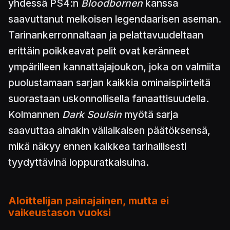
yhdessä PS4:n
Bloodbornen
kanssa
saavuttanut melkoisen legendaarisen aseman.
Tarinankerronnaltaan ja pelattavuudeltaan
erittäin poikkeavat pelit ovat keränneet
ympärilleen kannattajajoukon, joka on valmiita
puolustamaan sarjan kaikkia ominaispiirteitä
suorastaan uskonnollisella fanaattisuudella.
Kolmannen
Dark Soulsin
myötä sarja
saavuttaa ainakin väliaikaisen päätöksensä,
mikä näkyy ennen kaikkea tarinallisesti
tyydyttävinä loppuratkaisuina.
Aloittelijan painajainen, mutta ei
vaikeustason vuoksi