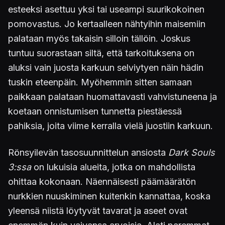
esteeksi asettuu yksi tai useampi suurikokoinen
pomovastus. Jo kertaalleen nähtyihin maisemiin
palataan myös takaisin silloin tällöin. Joskus
tuntuu suorastaan siltä, että tarkoituksena on
aluksi vain juosta karkuun selviytyen näin hädin
tuskin eteenpäin. Myöhemmin sitten samaan
paikkaan palataan huomattavasti vahvistuneena ja
koetaan onnistumisen tunnetta piestäessä
pahiksia, joita viime kerralla vielä juostiin karkuun.
Rönsyilevän tasosuunnittelun ansiosta
Dark Souls
3:ssa
on lukuisia alueita, jotka on mahdollista
ohittaa kokonaan. Näennäisesti päämäärätön
nurkkien nuuskiminen kuitenkin kannattaa, koska
yleensä niistä löytyvät tavarat ja aseet ovat