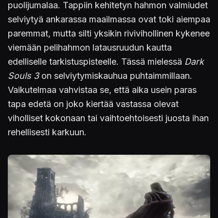
puolijumalaa. Tappiin kehitetyn hahmon valmiudet
selviytyä ankarassa maailmassa ovat toki aiempaa
paremmat, mutta silti yksikin rivivihollinen kykenee
viemään pelihahmon latausruudun kautta
edelliselle tarkistuspisteelle. Tässä mielessä
Dark
Souls 3
on selviytymiskauhua puhtaimmillaan.
Vaikutelmaa vahvistaa se, että aika usein paras
tapa edetä on joko kiertää vastassa olevat
viholliset kokonaan tai vaihtoehtoisesti juosta ihan
rehellisesti karkuun.
Kuva