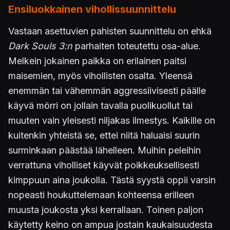
Ensiluokkainen vihollissuunnittelu
Vastaan asettuvien pahisten suunnittelu on ehkä
Dark Souls 3:n
parhaiten toteutettu osa-alue.
Melkein jokainen paikka on erilainen paitsi
maisemien, myös vihollisten osalta. Yleensä
enemmän tai vähemmän aggressiivisesti päälle
käyvä mörri on jollain tavalla puolikuollut tai
muuten vain yleisesti niljakas ilmestys. Kaikille on
kuitenkin yhteistä se, ettei niitä haluaisi suurin
surminkaan päästää lähelleen. Muihin peleihin
verrattuna viholliset käyvät poikkeuksellisesti
kimppuun aina joukolla. Tästä syystä oppii varsin
nopeasti houkuttelemaan kohteensa erilleen
muusta joukosta yksi kerrallaan. Toinen paljon
käytetty keino on ampua jostain kaukaisuudesta