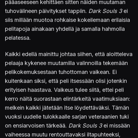
pääaseeseen kehittäen sitten näiden muutaman
tuhovälineen päivitykset tappiin.
Dark Souls 3
ei
siis millään muotoa rohkaise kokeilemaan erilaisia
pelitapoja ainakaan yhdellä ja samalla hahmolla
pelatessa.
Kaikki edellä mainittu johtaa siihen, että aloitteleva
pelaaja kykenee muutamilla valinnoilla tekemään
pelikokemuksestaan tuhottoman vaikean. Ei
kuitenkaan siksi, että peli itsessään olisi jotenkin
erityisen haastava. Vaikeus tulee siitä, ettei peli
kerro näitä suorastaan elintärkeitä vaatimuksiaan:
melkein kaikki jätetään itse löydettäväksi. Tämän
vuoksi uudelle tulokkaalle sarjan veteraanien tuki
on ensiarvoisen tärkeää.
Dark Souls 3
ei missään
vaiheessa muutu rentouttavaksi iltapuhteeksi,