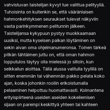
vahvistuvan taistelijan kyvyt tue valittua pelityyliä.
Tuhoisinta on kuitenkin se, että vääränlaisen
hahmonkehityksen seuraukset tulevat näkyviin
vasta parinkymmenen pelitunnin jälkeen.
Taistelijansa kykypuun pystyy muokkaamaan
uusiksi, mutta kyseisen paikan löytäminen on
sekin aivan oma ohjelmanumeronsa. Toinen tärkeä
pitkän tähtäimen juttu on, että oman hahmon
lopputulos täytyy olla mielessä jo silloin, kun
seikkailun aloittaa. Tällä alussa valitulla tyylillä on
sitten enemmän tai vähemmän pakko pelata koko
ajan, koska johonkin rooliin erikoistumalla
pelaaminen helpottuu huomattavasti. Kolmantena
erityispiirteenä useiden aseiden kokeilemisen
sijaan on parempi keskittyä yhteen tai kahteen