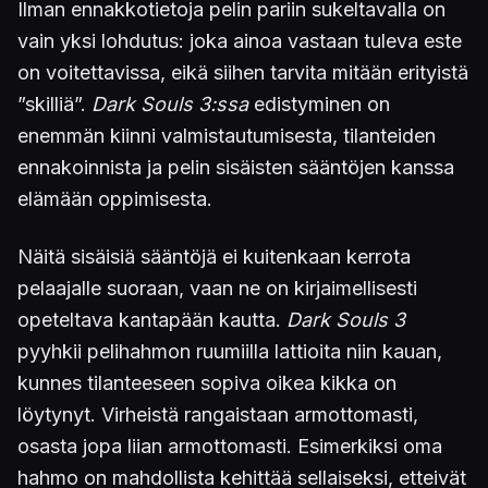
Ilman ennakkotietoja pelin pariin sukeltavalla on
vain yksi lohdutus: joka ainoa vastaan tuleva este
on voitettavissa, eikä siihen tarvita mitään erityistä
”skilliä”.
Dark Souls 3:ssa
edistyminen on
enemmän kiinni valmistautumisesta, tilanteiden
ennakoinnista ja pelin sisäisten sääntöjen kanssa
elämään oppimisesta.
Näitä sisäisiä sääntöjä ei kuitenkaan kerrota
pelaajalle suoraan, vaan ne on kirjaimellisesti
opeteltava kantapään kautta.
Dark Souls 3
pyyhkii pelihahmon ruumiilla lattioita niin kauan,
kunnes tilanteeseen sopiva oikea kikka on
löytynyt. Virheistä rangaistaan armottomasti,
osasta jopa liian armottomasti. Esimerkiksi oma
hahmo on mahdollista kehittää sellaiseksi, etteivät