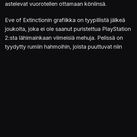
astelevat vuorotellen ottamaan köniinsä.
Eve of Extinctionin grafiikka on tyypillistä jälkeä
joukolta, joka ei ole saanut puristettua PlayStation
2:sta lähimainkaan viimeisiä mehuja. Pelissä on
tyydytty rumiin hahmoihin, joista puuttuvat niin
yksityiskohdat kuin persoonallisuuskin. Kun
päähenkilöiden kohdalla yritys saada jotain
näyttävää aikaan on ollut mitätön, ei satunnaisten
roistojenkaan osalta voi paljon odottaa. Musiikki
kääntää vatsalaukun sijoiltaan elektronisella
otteellaan, mikä sopiikin EOE:n masentavaan
kokonaiskuvaan. Vaikka aihetta voisi olla vaikka
minkälaiseen väri-iloitteluun, ovat ympäristöt
kerrassaan autioita ja kenttäsuunnittelu erittäin
yksinkertaista, ehkä ajoittain liiankin