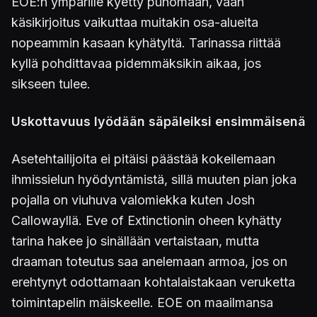
EOE:n ympärille kyetty punomaan, vaan
käsikirjoitus vaikuttaa muitakin osa-alueita
nopeammin kasaan kyhätyltä. Tarinassa riittää
kyllä pohdittavaa pidemmäksikin aikaa, jos
sikseen tulee.
Uskottavuus lyödään säpäleiksi ensimmäisenä
Asetehtailijoita ei pitäisi päästää kokeilemaan
ihmissielun hyödyntämistä, sillä muuten pian joka
pojalla on viuhuva valomiekka kuten Josh
Callowayllä. Eve of Extinctionin oheen kyhätty
tarina hakee jo sinällään vertaistaan, mutta
draaman toteutus saa anelemaan armoa, jos on
erehtynyt odottamaan kohtalaistakaan veruketta
toimintapelin mäiskeelle. EOE on maailmansa