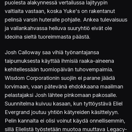
puolesta alakynnessä vertailussa lajityypin
valtiaita vastaan, koska Yuke's on rakentanut
pelinsä varsin huteralle pohjalle. Ankea tulevaisuus
ja vallankahvassa heiluva suuryhtiö eivät ole
ideoina sieltä tuoreimmasta päästä.
Josh Calloway saa vihiä työnantajansa
taipumuksesta käyttää ihmisiä raaka-aineena
kehitellessään tuomiopäivän tuhovempaimia.
Wisdom Corporationin suojiin ei parane jäädä
lorvimaan, vaan pätevänä ehdokkaana maailman
pelastajaksi Josh lähtee pinkomaan pakosalle.
Suunnitelma kuivuu kasaan, kun tyttöystävä Eliel
Evergrand joutuu yhtiön kätyreiden käsittelyyn.
Pelin kannalta ei olisi voinut käydä onnellisemmin,
sillä Elielistä työstetään muotoa muuttava Legacy-