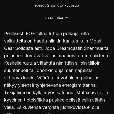
Pelillisesti EOE tallaa tuttuja polkuja, sillä
vaikutteita on haettu niinkin kaukaa kuin Metal
Gear Solidista asti. Jopa Dreamcastin Shenmueita
pelanneet löytävät välianimaatioista tutun piirteen.
Keskelle ruutua välähtää nimittäin silloin tällöin
suuntanuoli tai johonkin ohjaimen napeista
viittaava kuvio. Väärä tai myöhäinen painallus
näkyy yleensä tyhjenevänä energiamittarina.
Tekijätiimi on kyllä myös katsonut Matrixinsa, sillä
kyseinen tieteisfilkka puskee pelissä esiin vähän
väliä. Esikuviensa veroista juonikuviota ei olla