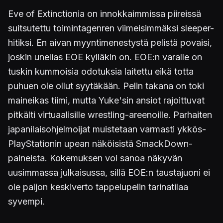
Eve of Extinctionia on innokkaimmissa piireissä
suitsutettu toimintagenren viimeisimmäksi sleeper-
hitiksi. En aivan myyntimenestystä pelistä povaisi,
joskin unelias EOE kylläkin on. EOE:n varalle on
tuskin kummoisia odotuksia laitettu eikä totta
puhuen ole ollut syytäkään. Pelin takana on toki
maineikas tiimi, mutta Yuke'sin ansiot rajoittuvat
pitkälti virtuaalisille wrestling-areenoille. Parhaiten
japanilaisohjelmoijat muistetaan varmasti ykkös-
PlayStationin upean näköisistä SmackDown-
paineista. Kokemuksen voi sanoa näkyvän
uusimmassa julkaisussa, sillä EOE:n taustajuoni ei
ole paljon keskiverto tappelupelin tarinatilaa
syvempi.