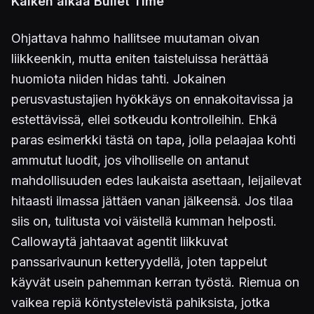
Kaiken aikaa Bullet Time
Ohjattava hahmo hallitsee muutaman oivan
liikkeenkin, mutta eniten taisteluissa herättää
huomiota niiden hidas tahti. Jokainen
perusvastustajien hyökkäys on ennakoitavissa ja
estettävissä, ellei sotkeudu kontrolleihin. Ehkä
paras esimerkki tästä on tapa, jolla pelaajaa kohti
ammutut luodit, jos viholliselle on antanut
mahdollisuuden edes laukaista asettaan, leijailevat
hitaasti ilmassa jättäen vanan jälkeensä. Jos tilaa
siis on, tulitusta voi väistellä kumman helposti.
Callowaytä jahtaavat agentit liikkuvat
panssarivaunun ketteryydellä, joten tappelut
käyvät usein pahemman kerran työstä. Riemua on
vaikea repiä köntystelevistä pahiksista, jotka