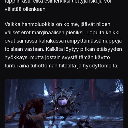
tappiin asti, eikä esimerkiksi tiettyjä iskuja voi
väistää ollenkaan.
Vaikka hahmoluokkia on kolme, jäävät niiden
väliset erot marginaalisen pieniksi. Lopulta kaikki
ovat samassa kahakassa rämpyttämässä nappeja
toisiaan vastaan. Kaikilta löytyy pitkän etäisyyden
hyökkäys, mutta jostain syystä tämän käyttö
tuntui aina tuhottoman hitaalta ja hyödyttömältä.