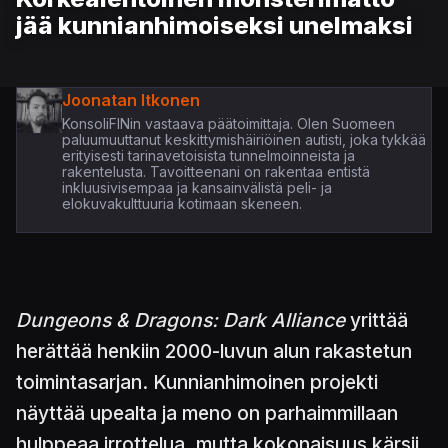
jää kunnianhimoiseksi unelmaksi
Joonatan Itkonen
KonsoliFINin vastaava päätoimittaja. Olen Suomeen
paluumuuttanut keskittymishäiriöinen autisti, joka tykkää
erityisesti tarinavetoisista tunnelmoinneista ja
rakentelusta. Tavoitteenani on rakentaa entistä
inkluusivisempaa ja kansainvälistä peli- ja
elokuvakulttuuria kotimaan skeneen.
Dungeons & Dragons: Dark Alliance
yrittää
herättää henkiin 2000-luvun alun rakastetun
toimintasarjan. Kunnianhimoinen projekti
näyttää upealta ja meno on parhaimmillaan
hulppeaa irrottelua, mutta kokonaisuus kärsii