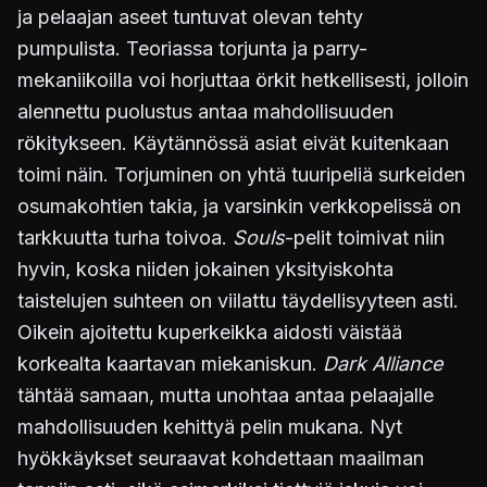
ja pelaajan aseet tuntuvat olevan tehty
pumpulista. Teoriassa torjunta ja parry-
mekaniikoilla voi horjuttaa örkit hetkellisesti, jolloin
alennettu puolustus antaa mahdollisuuden
rökitykseen. Käytännössä asiat eivät kuitenkaan
toimi näin. Torjuminen on yhtä tuuripeliä surkeiden
osumakohtien takia, ja varsinkin verkkopelissä on
tarkkuutta turha toivoa.
Souls
-pelit toimivat niin
hyvin, koska niiden jokainen yksityiskohta
taistelujen suhteen on viilattu täydellisyyteen asti.
Oikein ajoitettu kuperkeikka aidosti väistää
korkealta kaartavan miekaniskun.
Dark Alliance
tähtää samaan, mutta unohtaa antaa pelaajalle
mahdollisuuden kehittyä pelin mukana. Nyt
hyökkäykset seuraavat kohdettaan maailman