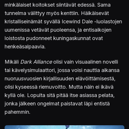
minkälaiset koitokset siintävät edessä. Sama
tunnelma välittyy myös kenttiin. Häikäisevät
kristalliseinämät syvällä Icewind Dale -luolastojen
uumenissa vetävät puoleensa, ja entisaikojen
loistosta pudonneet kuningaskunnat ovat
henkeäsalpaavia.
Mikäli
Dark Alliance
olisi vain visuaalinen novelli
tai kävelysimulaattori, jossa voisi nauttia aikansa
nuoruusvuosien kirjallisuuden elävöittämisestä,
olisi kyseessä riemuvoitto. Mutta näin ei ikävä
kyllä ole. Lopulta sitä pitää itse asiassa pelata,
jonka jälkeen ongelmat paistavat läpi entistä
pahemmin.