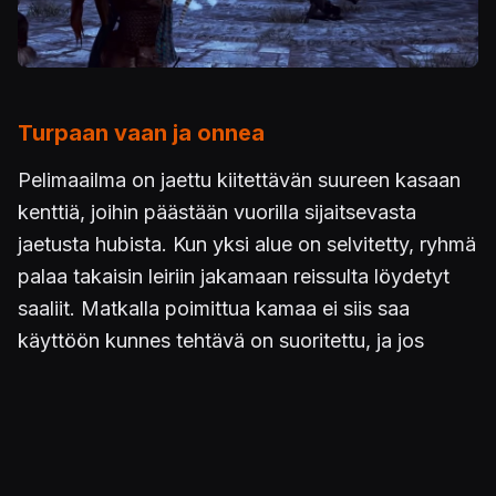
Turpaan vaan ja onnea
Pelimaailma on jaettu kiitettävän suureen kasaan
kenttiä, joihin päästään vuorilla sijaitsevasta
jaetusta hubista. Kun yksi alue on selvitetty, ryhmä
palaa takaisin leiriin jakamaan reissulta löydetyt
saaliit. Matkalla poimittua kamaa ei siis saa
käyttöön kunnes tehtävä on suoritettu, ja jos
rähinöiden välissä ei käytä tarjolla olevia
tallennuspisteitä niin kaikki löydetty menetetään
kuoleman yhteydessä. Aarteet ovat satunnaisesti
generoituja, joten alueita ei voi myöskään lajitella