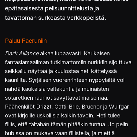
epätasaisesta pelisuunnittelusta ja
tavattoman surkeasta verkkopelistä.
Paluu Faeruniin
Dark Alliance
alkaa lupaavasti. Kaukaisen
fantasiamaailman tutkimattomiin nurkkiin sijoittuva
seikkailu näyttää ja kuulostaa heti kättelyssä
kauniilta. Syrjäisen vuorenrinteen nyppylältä voi
nähdä kaukaisia valtakuntia ja muinaisten
sotaretkien rauniot sävyttävät maisemaa.
Päähenkilöt Drizzt, Catti-Brie, Bruenor ja Wulfgar
ovat kirjoille uskollisia kaikin tavoin. Heti tulee
fiilis, että tältähän tämän pitääkin tuntua. Jo pelin
hubissa on mukava vaan fiilistellä, ja miettiä