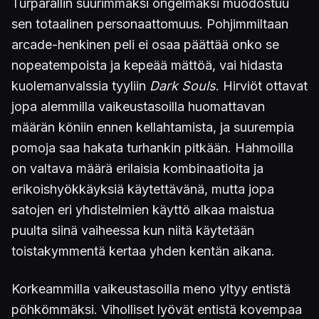
Turparallin suurimmaksi ongelmaksi muodostuu
sen totaalinen personaattomuus. Pohjimmiltaan
arcade-henkinen peli ei osaa päättää onko se
nopeatempoista ja kepeää mättöä, vai hidasta
kuolemanvalssia tyyliin
Dark Souls
. Hirviöt ottavat
jopa alemmilla vaikeustasoilla huomattavan
määrän köniin ennen kellahtamista, ja suurempia
pomoja saa hakata turhankin pitkään. Hahmoilla
on valtava määrä erilaisia kombinaatioita ja
erikoishyökkäyksiä käytettävänä, mutta jopa
satojen eri yhdistelmien käyttö alkaa maistua
puulta siinä vaiheessa kun niitä käytetään
toistakymmentä kertaa yhden kentän aikana.
Korkeammilla vaikeustasoilla meno yltyy entistä
pöhkömmäksi. Viholliset lyövät entistä kovempaa