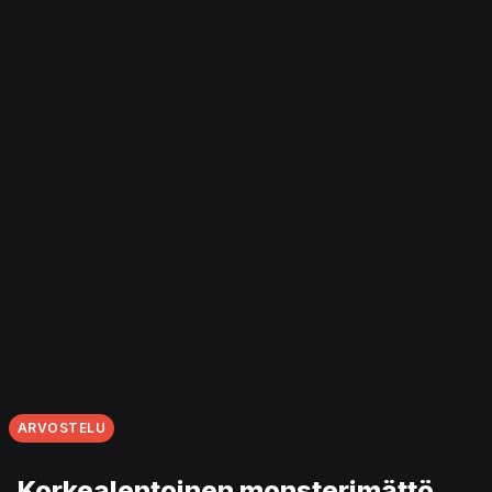
ARVOSTELU
Korkealentoinen monsterimättö