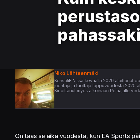
perustaso
pahassak
Niko Lähteenmäki
KonsoliFINissä keväällä 2020 aloittanut pop
juontaja ja tuottaja loppuvuodesta 2020 
Kirjoittanut myös aikoinaan Pelaajalle verk
On taas se aika vuodesta, kun EA Sports päivi