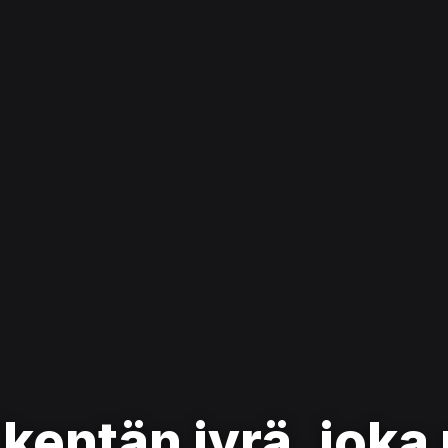
kentän jyrä, joka 