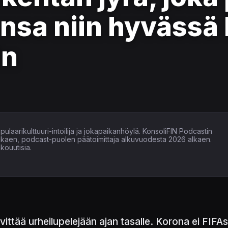
nsa niin hyvässä 
in
ulaarikulttuuri-intoilija ja jokapaikanhöylä. KonsoliFIN Podcastin
alkaen, podcast-puolen päätoimittaja alkuvuodesta 2026 alkaen.
kouutisia.
ttää urheilupelejään ajan tasalle. Korona ei FIFAss