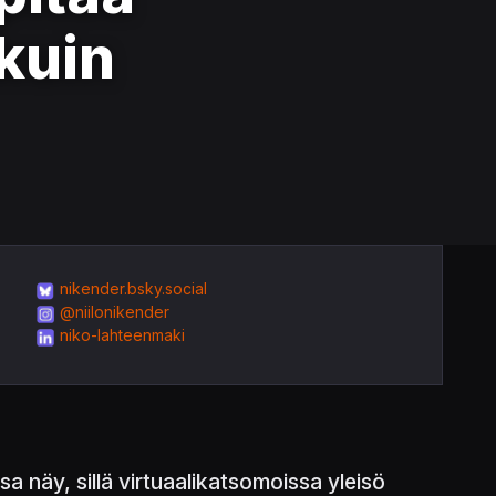
kuin
nikender.bsky.social
@niilonikender
niko-lahteenmaki
a näy, sillä virtuaalikatsomoissa yleisö