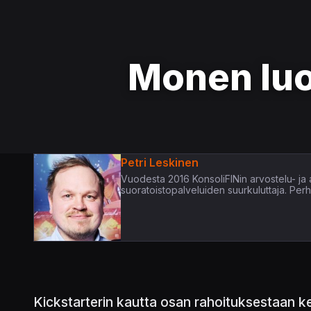
Monen luo
Petri Leskinen
Vuodesta 2016 KonsoliFINin arvostelu- ja ar
suoratoistopalveluiden suurkuluttaja. Per
Kickstarterin kautta osan rahoituksestaan 