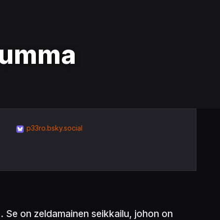
 summa
p33ro.bsky.social
Se on zeldamainen seikkailu, johon on