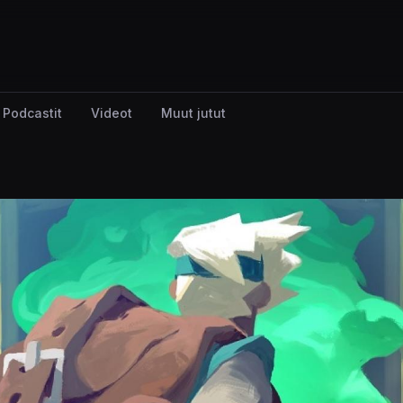
Podcastit
Videot
Muut jutut