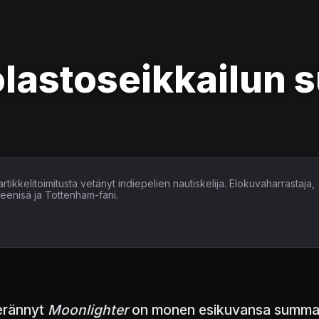
lastoseikkailun
tikkelitoimitusta vetänyt indiepelien nautiskelija. Elokuvaharrastaja,
heenisä ja Tottenham-fani.
kerännyt
Moonlighter
on monen esikuvansa summa. 