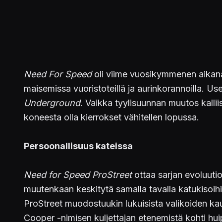
Need For Speed
oli viime vuosikymmenen aikana k
maisemissa vuoristoteillä ja aurinkorannoilla. U
Underground
. Vaikka tyylisuunnan muutos kalliis
koneesta olla kierrokset vähitellen lopussa.
Persoonallisuus kateissa
Need for Speed ProStreet
ottaa sarjan evoluutio
muutenkaan keskitytä samalla tavalla katukisoihin 
ProStreet muodostuukin lukuisista valikoiden kautt
Cooper -nimisen kuljettajan etenemistä kohti huip