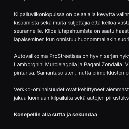
Kilpailuviikonlopuissa on pelaajalla kevyttä vali
kisaamista sekä muita kuljettajia että kelloa vast
seuranneille. Kilpailutapahtumista on saatu haas
läpäiseminen kun onnistuu huonommallakin suori
Autovalikoima ProStreetissä on hyvin sarjan nyky
Lamborghini Murcielagolla ja Pagani Zondalla. Vi
pintansa. Samantasoisten, mutta erimerkkisten os
Verkko-ominaisuudet ovat kehittyneet aiemmasta 
jakaa luomiaan kilpailuita sekä autojen piirustuksi
Konepellin alla sutta ja sekundaa