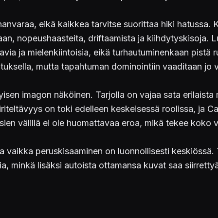
nnanvaraa, eikä kaikkea tarvitse suorittaa hiki hatussa
aan, nopeushaasteita, driftaamista ja kiihdytyskisoja. L
tavia ja mielenkiintoisia, eikä turhautuminenkaan pist
tuksella, mutta tapahtuman dominointiin vaaditaan jo 
isen imagon näköinen. Tarjolla on vajaa sata erilaista 
riteltävyys on toki edelleen keskeisessä roolissa, ja C
ien välillä ei ole huomattavaa eroa, mikä tekee koko v
vaikka peruskisaaminen on luonnollisesti keskiössä. T
a, minkä lisäksi autoista ottamansa kuvat saa siirrettyä 