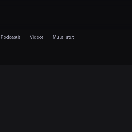
Podcastit
Videot
Muut jutut