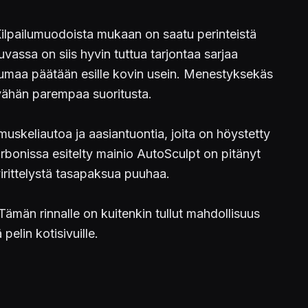
. Kilpailumuodoista mukaan on saatu perinteistä
uvassa on siis hyvin tuttua tarjontaa sarjaa
ä rumaa päätään esille kovin usein. Menestyksekäs
vähän parempaa suoritusta.
muskeliautoa ja aasiantuontia, joita on höystetty
arbonissa esitelty mainio AutoSculpt on pitänyt
irittelystä tasapaksua puuhaa.
ämän rinnalle on kuitenkin tullut mahdollisuus
pelin kotisivuille.