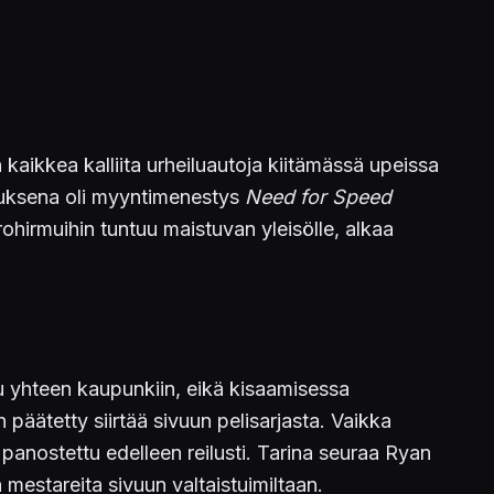
kaikkea kalliita urheiluautoja kiitämässä upeissa
rauksena oli myyntimenestys
Need for Speed
trohirmuihin tuntuu maistuvan yleisölle, alkaa
itu yhteen kaupunkiin, eikä kisaamisessa
n päätetty siirtää sivuun pelisarjasta. Vaikka
 panostettu edelleen reilusti. Tarina seuraa Ryan
 mestareita sivuun valtaistuimiltaan.