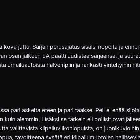
ova juttu. Sarjan perusajatus sisälsi nopeita ja ennen 
sean osan jälkeen EA päätti uudistaa sarjaansa, ja seu
ta urheiluautoista halvempiin ja rankasti viriteltyihin ni
ssa pari askelta eteen ja pari taakse. Peli ei enää sijo
kuin aiemmin. Lisäksi se tärkein eli poliisit ovat jällee
a valittavista kilpailuviikonlopuista, on juonikuvioihin
pua, tavoitteena sysätä eri kilpailumuotojen hallitsevia