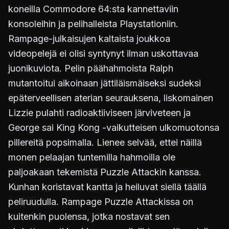
koneilla Commodore 64:sta kannettaviin
konsoleihin ja pelihalleista Playstationiin.
Rampage-julkaisujen kaltaista joukkoa
videopelejä ei olisi syntynyt ilman uskottavaa
juonikuviota. Pelin päähahmoista Ralph
mutantoitui aikoinaan jättiläismäiseksi sudeksi
epäterveellisen aterian seurauksena, liskomainen
Lizzie pulahti radioaktiiviseen järviveteen ja
George sai King Kong -vaikutteisen ulkomuotonsa
pillereitä popsimalla. Lienee selvää, ettei näillä
monen pelaajan tuntemilla hahmoilla ole
paljoakaan tekemistä Puzzle Attackin kanssa.
Kunhan koristavat kantta ja heiluvat siellä täällä
peliruudulla. Rampage Puzzle Attackissa on
kuitenkin puolensa, jotka nostavat sen