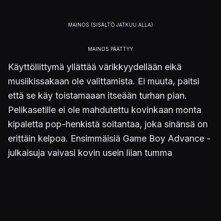
Käyttöliittymä yllättää värikkyydellään eikä
musiikissakaan ole valittamista. Ei muuta, paitsi
että se käy toistamaaan itseään turhan pian.
Pelikasetille ei ole mahdutettu kovinkaan monta
kipaletta pop-henkistä soitantaa, joka sinänsä on
erittäin kelpoa. Ensimmäisiä Game Boy Advance -
julkaisuja vaivasi kovin usein liian tumma
värimaailma, joka, yhdistettynä koneen muutenkin
tarjoamaan hämärään näyttöön, oli romuttaa
parinkin pelin. Rampage Puzzle Attackia sen
sijaan pelaa huoneenvalossa mainiosti, ilman että