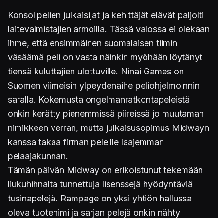
Konsolipelien julkaisijat ja kehittäjät elävät paljolti
laitevalmistajien armoilla. Tässä valossa ei olekaan
ihme, että ensimmäinen suomalaisen tiimin
väsäämä peli on vasta näinkin myöhään löytänyt
tiensä kuluttajien ulottuville. Ninai Games on
Suomen viimeisin ylpeydenaihe peliohjelmoinnin
saralla. Kokemusta ongelmanratkontapeleistä
onkin kerätty pienemmissä piireissä jo muutaman
nimikkeen verran, mutta julkaisusopimus Midwayn
kanssa takaa firman peleille laajemman
pelaajakunnan.
Tämän päivän Midway on erikoistunut tekemään
liukuhihnalta tunnettuja lisenssejä hyödyntäviä
tusinapelejä. Rampage on yksi yhtiön hallussa
oleva tuotenimi ja sarjan pelejä onkin nähty