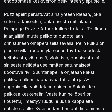
ehdottomasti keskiverron peliviihteen yläpuolelle.
Puzzlepelit perustuvat aina yhteen ideaan, joka
sitten ratkaiseekin, onko pelistä mihinkään.
Rampage Puzzle Attack kulkee tottakai Tetriksen
jalanjäljillä, mutta palikoita pudotellaan
onnistuneen omaperäisellä tavalla. Pelin kulku on
pian selvillä: ruudun yläreunan täyttää kuudesta
keltaisesta, vihreästä, violetista, punaisesta tai
sinisestä neliöstä useimmiten satunnaisesti
koostuva rivi. Suuntanapeilla ohjataan kaksi
palikkaa alleen nappaavaa tähtäintä ja A-
näppäimellä vaihdetaan näiden möhkäleiden
paikkaa keskenään. Vasta kun neliöpari on
tiputettu, ilmestyy ruudulle uusia kappaleita
entisten sijalle. Kyse on kenttien puhdistamisesta