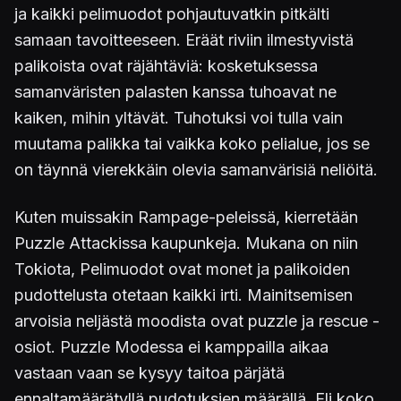
ja kaikki pelimuodot pohjautuvatkin pitkälti
samaan tavoitteeseen. Eräät riviin ilmestyvistä
palikoista ovat räjähtäviä: kosketuksessa
samanväristen palasten kanssa tuhoavat ne
kaiken, mihin yltävät. Tuhotuksi voi tulla vain
muutama palikka tai vaikka koko pelialue, jos se
on täynnä vierekkäin olevia samanvärisiä neliöitä.
Kuten muissakin Rampage-peleissä, kierretään
Puzzle Attackissa kaupunkeja. Mukana on niin
Tokiota, Pelimuodot ovat monet ja palikoiden
pudottelusta otetaan kaikki irti. Mainitsemisen
arvoisia neljästä moodista ovat puzzle ja rescue -
osiot. Puzzle Modessa ei kamppailla aikaa
vastaan vaan se kysyy taitoa pärjätä
ennaltamäärätyllä pudotuksien määrällä. Eli koko