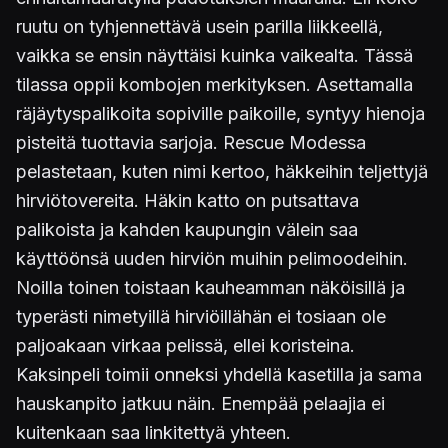
ruutu on tyhjennettävä usein parilla liikkeellä,
vaikka se ensin näyttäisi kuinka vaikealta. Tässä
tilassa oppii kombojen merkityksen. Asettamalla
räjäytyspalikoita sopiville paikoille, syntyy hienoja
pisteitä tuottavia sarjoja. Rescue Modessa
pelastetaan, kuten nimi kertoo, häkkeihin teljettyjä
hirviötovereita. Häkin katto on putsattava
palikoista ja kahden kaupungin välein saa
käyttöönsä uuden hirviön muihin pelimoodeihin.
Noilla toinen toistaan kauheamman näköisillä ja
typerästi nimetyillä hirviöillähän ei tosiaan ole
paljoakaan virkaa pelissä, ellei koristeina.
Kaksinpeli toimii onneksi yhdellä kasetilla ja sama
hauskanpito jatkuu näin. Enempää pelaajia ei
kuitenkaan saa linkitettyä yhteen.