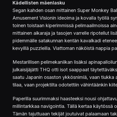
Kädellisten mäenlasku
Segan kahden osan mittainen Super Monkey Ball 
Amusement Visionin ideoima ja kovalla työllä syn
toinen toistaan kiperimmissä pelimaailmoissa ain
mittainen aikaraja ja tasojen varrelle ripotellut l
pidemmälle satakunnan kentän kavalkadi etenee,
kevyillä puzzleilla. Viattoman näköistä nappia pa
Mestarillisen pelimekaniikan lisäksi apinapalloilu
julkaisijäjätti THQ otti isot saappaat täytettä
saatu Japanin osaston ykkösnimiä, vaan tiukka ai
tilaa, vaan projektilta odotettiin vähintäänkin kii
Paperilla suurimmaksi haasteeksi nousi ohjatta
millintarkkaa navigointia. Tällä kertaa käytössä o
Tämän tajuttuaan tekijät joutuivat palaamaan tak