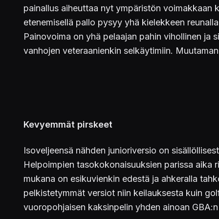
painallus aiheuttaa nyt ympäristön voimakkaan ka
etenemisellä pallo pysyy yhä kielekkeen reunalla
Painovoima on yhä pelaajan pahin vihollinen ja s
vanhojen veteraanienkin selkäytimiin. Muutaman k
Kevyemmät pirskeet
Isoveljeensä nähden junioriversio on sisällöllis
Helpoimpien tasokokonaisuuksien parissa aika rie
mukana on esikuvienkin edestä ja ahkeralla tahko
pelkistetymmät versiot niin keilauksesta kuin g
vuoropohjaisen kaksinpelin yhden ainoan GBA:n v