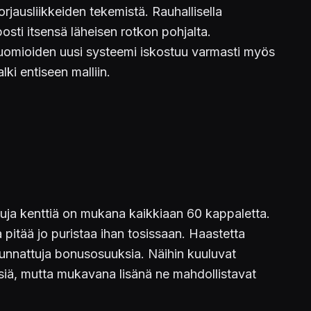
jausliikkeiden tekemistä. Rauhallisella
osti itsensä läheisen rotkon pohjalta.
n huomioiden uusi systeemi iskostuu varmasti myös
ki entiseen malliin.
ttuja kenttiä on mukana kaikkiaan 60 kappaletta.
 pitää jo puristaa ihan tosissaan. Haastetta
uunnattuja bonusosuuksia. Näihin kuuluvat
lsiä, mutta mukavana lisänä ne mahdollistavat