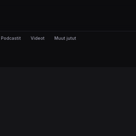
Podcastit
Videot
Muut jutut