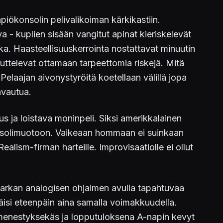
ökonsolin pelivalikoiman kärkikastiin.
 - kuplien sisään vangitut apinat kieriskelevät
ka. Haasteellisuuskerrointa nostattavat minuutin
oukuttelevat ottamaan tarpeettomia riskejä. Mitä
aajan aivonystyröitä koetellaan välillä jopa
avautua.
us ja loistava moninpeli. Siksi amerikkalainen
konsolimuotoon. Vaikeaan hommaan ei suinkaan
lism-firman harteille. Improvisaatiolle ei ollut
tarkan analogisen ohjaimen avulla tapahtuvaa
itäisi eteenpäin aina samalla voimakkuudella.
in menestyksekäs ja lopputuloksena A-napin kevyt