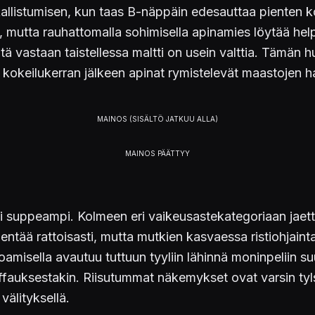
llistumisen, kun taas B-näppäin edesauttaa pienten kor
, mutta rauhattomalla sohimisella apinamies löytää help
itä vastaan taistellessa maltti on usein valttia. Tämä
okeilukerran jälkeen apinat rymistelevät maastojen hal
esti suppeampi. Kolmeen eri vaikeusastekategoriaan jae
ntää rattoisasti, mutta mutkien kasvaessa ristiohjainta
amisella avautuu tuttuun tyyliin lähinnä moninpeliin s
olffauksestakin. Riisutummat näkemykset ovat varsin ty
älityksellä.