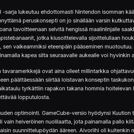
-sarja lukeutuu ehdottomasti Nintendon isomman kääpi
nyttämä peruskonsepti on jo sinällään varsin kutkuttava
oana tavoitteenaan selvitä hengissä maalinlinjalle saak
isäpistebanaanit, jotka kiusoittelevalla sijoittelullaan h
 sen vaikeammiksi eteenpäin pääseminen muotoutuu. Pel
inamalla kapea silta seuraavalle aukealle voi hyvinkin 
n tavaramerkkejä ovat aina olleet millintarkka ohjattavu
väkseen päättäessään siirtää loistavan konseptin tasku
kataulu tyrkättiin rapakon takana hommia hoitelevan Rea
tettävää lopputulosta.
vuuden optimointi. GameCube-versio hyödynsi Kuution 
li vain heiveröinen nuolilaatta, jota painamalla pallo ki
aisin suunnittelupöydän ääreen. Aivoriihi oli kuitenk