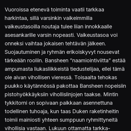
Vuoroissa etenevä toiminta vaatii tarkkaa
harkintaa, sillä varsinkin vaikeimmilla
vaikeustasoilla noutaja tulee liian innokkaalle
asesankarille varsin nopeasti. Vaikeustasoa voi
onneksi vaihtaa jokaisen tehtävän jälkeen.
Suojautuminen ja ryhmän erikoiskyvyt nousevat
tärkeään rooliin. Bansheen ”naamiointiviitta” estää
ampumasta liukasliikkeistä tiedustelijaa, ellei tämä
ole aivan vihollisen vieressä. Toisaalta tehokas
puukko käytännössä pakottaa Bansheen nopeisiin
pistohyökkäyksiin vihollislinjojen taakse. Mintin
tykkitorni on sopivaan paikkaan asennettuna
todellinen tuhoaja, kun taas Duken raketinheitin
toimii mainiosti yhteen sumppuun ryhmittyneitä
vihollisia vastaan. Lukuun ottamatta tarkka-