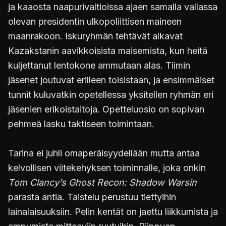
ja kaaosta naapurivaltioissa ajaen samalla vallassa
olevan presidentin ulkopoliittisen maineen
maanrakoon. Iskuryhmän tehtävät alkavat
Kazakstanin aavikkoisista maisemista, kun heitä
kuljettanut lentokone ammutaan alas. Tiimin
jäsenet joutuvat erilleen toisistaan, ja ensimmäiset
tunnit kuluvatkin opetellessa yksitellen ryhmän eri
jäsenien erikoistaitoja. Opetteluosio on sopivan
pehmeä lasku taktiseen toimintaan.
Tarina ei juhli omaperäisyydellään mutta antaa
kelvollisen viitekehyksen toiminnalle, joka onkin
Tom Clancy’s Ghost Recon: Shadow Warsin
parasta antia. Taistelu perustuu tiettyihin
lainalaisuuksiin. Pelin kentät on jaettu liikkumista ja