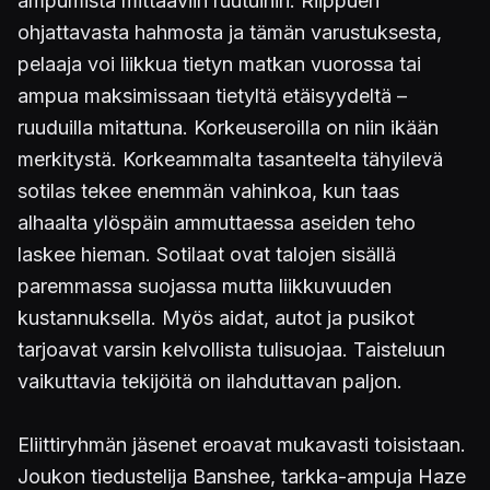
ampumista mittaaviin ruutuihin. Riippuen
ohjattavasta hahmosta ja tämän varustuksesta,
pelaaja voi liikkua tietyn matkan vuorossa tai
ampua maksimissaan tietyltä etäisyydeltä –
ruuduilla mitattuna. Korkeuseroilla on niin ikään
merkitystä. Korkeammalta tasanteelta tähyilevä
sotilas tekee enemmän vahinkoa, kun taas
alhaalta ylöspäin ammuttaessa aseiden teho
laskee hieman. Sotilaat ovat talojen sisällä
paremmassa suojassa mutta liikkuvuuden
kustannuksella. Myös aidat, autot ja pusikot
tarjoavat varsin kelvollista tulisuojaa. Taisteluun
vaikuttavia tekijöitä on ilahduttavan paljon.
Eliittiryhmän jäsenet eroavat mukavasti toisistaan.
Joukon tiedustelija Banshee, tarkka-ampuja Haze