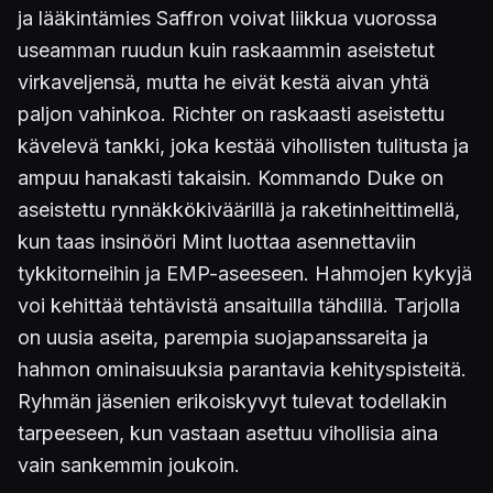
ja lääkintämies Saffron voivat liikkua vuorossa
useamman ruudun kuin raskaammin aseistetut
virkaveljensä, mutta he eivät kestä aivan yhtä
paljon vahinkoa. Richter on raskaasti aseistettu
kävelevä tankki, joka kestää vihollisten tulitusta ja
ampuu hanakasti takaisin. Kommando Duke on
aseistettu rynnäkkökiväärillä ja raketinheittimellä,
kun taas insinööri Mint luottaa asennettaviin
tykkitorneihin ja EMP-aseeseen. Hahmojen kykyjä
voi kehittää tehtävistä ansaituilla tähdillä. Tarjolla
on uusia aseita, parempia suojapanssareita ja
hahmon ominaisuuksia parantavia kehityspisteitä.
Ryhmän jäsenien erikoiskyvyt tulevat todellakin
tarpeeseen, kun vastaan asettuu vihollisia aina
vain sankemmin joukoin.