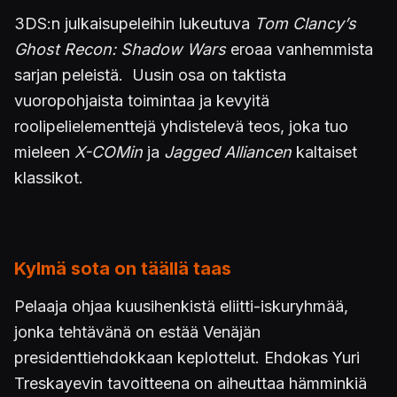
3DS:n julkaisupeleihin lukeutuva
Tom Clancy’s
Ghost Recon: Shadow Wars
eroaa vanhemmista
sarjan peleistä. Uusin osa on taktista
vuoropohjaista toimintaa ja kevyitä
roolipelielementtejä yhdistelevä teos, joka tuo
mieleen
X-COMin
ja
Jagged Alliancen
kaltaiset
klassikot.
Kylmä sota on täällä taas
Pelaaja ohjaa kuusihenkistä eliitti-iskuryhmää,
jonka tehtävänä on estää Venäjän
presidenttiehdokkaan keplottelut. Ehdokas Yuri
Treskayevin tavoitteena on aiheuttaa hämminkiä