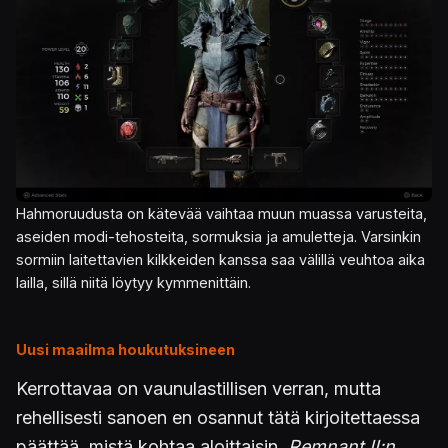
Hahmoruudusta on kätevää vaihtaa muun muassa varusteita,
aseiden modi-tehosteita, sormuksia ja amuletteja. Varsinkin
sormiin laitettavien kilkkeiden kanssa saa välillä veuhtoa aika
lailla, sillä niitä löytyy kymmenittäin.
Uusi maailma houkutuksineen
Kerrottavaa on vaunulastillisen verran, mutta
rehellisesti sanoen en osannut tätä kirjoitettaessa
päättää, mistä kohtaa aloittaisin.
Remnant II:n