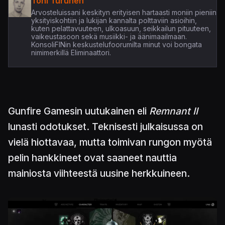
Toni Turunen
Arvosteluissani keskityn erityisen hartaasti moniin pieniin
yksityiskohtiin ja lukijan kannalta polttaviin asioihin,
kuten pelattavuuteen, ulkoasuun, seikkailun pituuteen,
vaikeustasoon sekä musiikki- ja äänimaailmaan.
KonsoliFINin keskustelufoorumilta minut voi bongata
nimimerkillä Eliminaattori.
Gunfire Gamesin uutukainen eli
Remnant II
lunasti odotukset. Teknisesti julkaisussa on
vielä hiottavaa, mutta toimivan rungon myötä
pelin hankkineet ovat saaneet nauttia
mainiosta viihteestä uusine herkkuineen.
Kuva