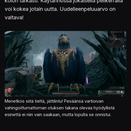
kolon tarkasti. Käytännössä jokaisella pelikerralla
voi kokea jotain uutta. Uudelleenpeluuarvo on
valtava!
Kuva
Menetkös siitä tieltä, jättilintu! Pesäänsä vartioivan
vahingoittumattoman otuksen takana olevaa hyödyllistä
esinettä ei niin vain saakaan, mutta lopulta se onnistui.