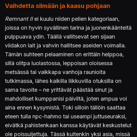
Vaihdetta silmään ja kaasu pohjaan
Remnant II
ei kuulu niiden pelien kategoriaan,
joissa on hyvin syvällinen tarina ja juonenkäänteitä
pulppuava ydin. Täällä vallitsevat sen sijaan
viidakon lait ja vahvin hallitsee aseiden voimalla.
Tämän suhteen pelaaminen on erittäin helppoa,
sillä olitpa luolastossa, leppoisan oloisessa
metsässä tai vaikkapa vanhoja raunioita
tutkimassa, lähes kaikilla liikkuvilla otuksilla on
sama tavoite – ne yrittävät päästää sinut ja
mahdolliset kumppanisi päiviltä, joten ampua voi
aina ennen kysymistä. Toki silloin tällöin saattaa
eteen tulla npc-hahmo tai useampi juttuseuraksi,
eivätkä pahistenkaan kanssa käytävät keskustelut
ole poissuljettuja. Tässä kuitenkin yksi asia, missä