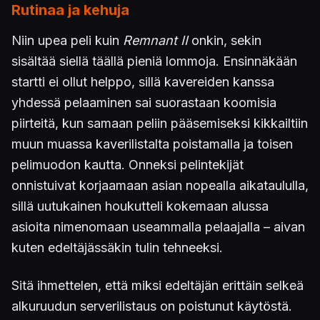
Rutinaa ja kehuja
Niin upea peli kuin
Remnant II
onkin, sekin
sisältää siellä täällä pieniä lommoja. Ensinnäkään
startti ei ollut helppo, sillä kavereiden kanssa
yhdessä pelaaminen sai suorastaan koomisia
piirteitä, kun samaan peliin pääsemiseksi kikkailtiin
muun muassa kaverilistalta poistamalla ja toisen
pelimuodon kautta. Onneksi pelintekijät
onnistuivat korjaamaan asian nopealla aikataululla,
sillä uutukainen houkutteli kokemaan alussa
asioita nimenomaan useammalla pelaajalla – aivan
kuten edeltäjässäkin tulin tehneeksi.
Sitä ihmettelen, että miksi edeltäjän erittäin selkeä
alkuruudun serverilistaus on poistunut käytöstä.