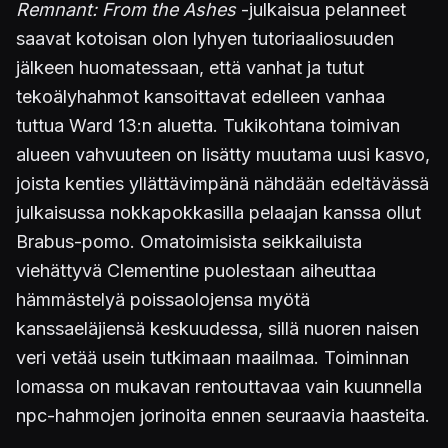
Remnant: From the Ashes
-julkaisua pelanneet
saavat kotoisan olon lyhyen tutoriaaliosuuden
jälkeen huomatessaan, että vanhat ja tutut
tekoälyhahmot kansoittavat edelleen vanhaa
tuttua Ward 13:n aluetta. Tukikohtana toimivan
alueen vahvuuteen on lisätty muutama uusi kasvo,
joista kenties yllättävimpänä nähdään edeltävässä
julkaisussa nokkapokkasilla pelaajan kanssa ollut
Brabus-pomo. Omatoimisista seikkailuista
viehättyvä Clementine puolestaan aiheuttaa
hämmästelyä poissaolojensa myötä
kanssaeläjiensä keskuudessa, sillä nuoren naisen
veri vetää usein tutkimaan maailmaa. Toiminnan
lomassa on mukavan rentouttavaa vain kuunnella
npc-hahmojen jorinoita ennen seuraavia haasteita.