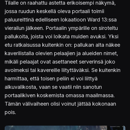
Tilalle on raahattu astetta erikoisempi näkymä,
jossa ruudun keskellä oleva portaali toimii
paluureittinä edelliseen lokaatioon Ward 13:ssa
vierailun jälkeen. Portaalin ympärille on siroteltu
pallukoita, joista voi loikata muiden avuksi. Yksi
etu ratkaisussa kuitenkin on: pallukan alta näkee
kaverilistalla olevien pelaajien ja alueiden nimet,
mikäli pelaajat ovat asettaneet serverinsä joko
avoimeksi tai kavereille liityttäväksi. Se kuitenkin
harmittaa, että toisen peliin ei voi liittyä
alkuvalikosta, vaan se vaatii niin sanotun
portaalikiven koskemista omassa maailmassa.
Tämän välivaiheen olisi voinut jättää kokonaan
pois.
Kuva