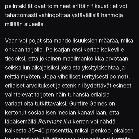
pelintekijät ovat toimineet erittäin fiksusti: et voi
tahattomasti vahingoittaa ystävällisiä hahmoja
millään alueella.
Vaan voi pojat sitä mahdollisuuksien määrää, mikä
onkaan tarjolla. Pelisarjan ensi kertaa kokeville
tiedoksi, että jokainen maailmankolkka arvotaan
seikkailun alkajaisiksi jokaista yksityiskohtaa ja
reittiä myöten. Jopa viholliset (erityisesti pomot),
erilaiset arvoitukset ja etenkin löydettävät esineet
vaihtelevat tarjoten näin tuhansia erilaisia
variaatioita tutkittavaksi. Gunfire Games on
kertonut sosiaalisen median kanavillaan, että
läpäisemällä
Remnant II:n
kerran voi nähdä
kaikesta 35–40 prosenttia, mikäli penkoo jokaisen