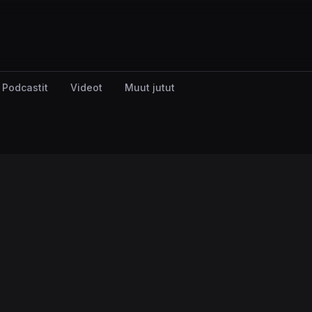
Podcastit
Videot
Muut jutut