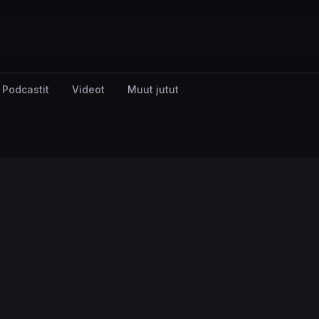
Podcastit
Videot
Muut jutut