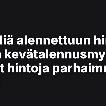
liä alennettuun h
 kevätalennusmy
t hintoja parhaim
a