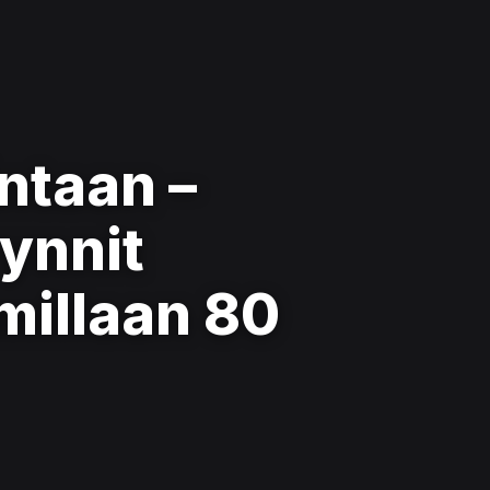
intaan –
ynnit
millaan 80