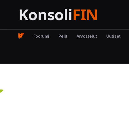
Foorumi
Pelit
Arvostelut
Uutiset