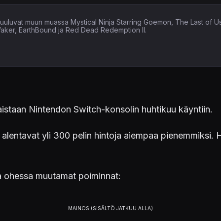
in kuuluvat muun muassa Mystical Ninja Starring Goemon, The Last of U
Waker, EarthBound ja Red Dead Redemption II.
istaan Nintendon Switch-konsolin huhtikuu käyntiin.
 alentavat yli 300 pelin hintoja aiempaa pienemmiksi. 
ta ohessa muutamat poiminnat: