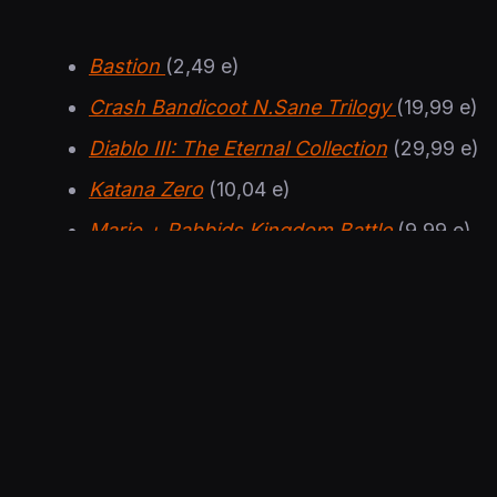
Bastion
(2,49 e)
Crash Bandicoot N.Sane Trilogy
(19,99 e)
Diablo III: The Eternal Collection
(29,99 e)
Katana Zero
(10,04 e)
Mario + Rabbids Kingdom Battle
(9,99 e)
Moonlighter
(9,99 e)
Sonic Mania
(13,99 e)
SteamWorld Dig 2
(7,99 e)
Spyro Reignited Trilogy
(19,99 e)
To the Moon
(8,39 e)
The Touryst
(13,99 e)