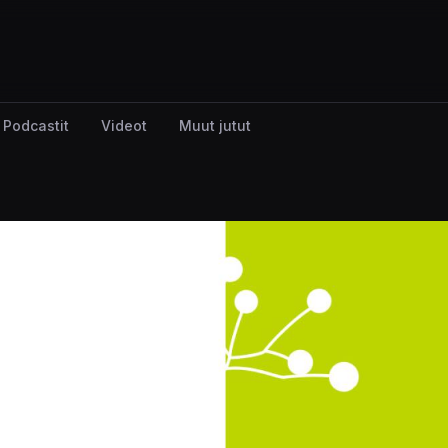
Podcastit
Videot
Muut jutut