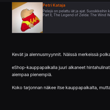
Petri Kataja
Pelejä on pelattu iät ja ajat. Suosikkeih
Part II, The Legend of Zelda: The Wind 
Kevät ja alennusmyynnit. Näissä merkeissä polka
eShop-kauppapaikalla juuri alkaneet hintahulinat
aiempaa pienempiä.
Koko tarjonnan näkee itse kauppapaikalta, mut