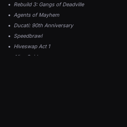
Rebuild 3: Gangs of Deadville
Agents of Mayhem
Ducati: 90th Anniversary
Speedbrawl
Hiveswap Act 1
Alien Spidy
Stealth Inc 2: A game of Clones
Lost Winds
Zombotron
Kirjat
The Art of Captivating Conversation How to