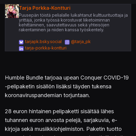
Tarja Porkka-Kontturi
Puusepän töistä pelialalle luikahtanut kulttuurituottaja ja
yrittäjä, jonka työssä korostuvat liiketoiminnan
kehittäminen, saavutettavuus sekä yhteisöjen
rakentaminen ja niiden kanssa työskentely.
tarjapk.bsky.social
@tarja_pk
tarja-porkka-kontturi
Humble Bundle tarjoaa upean Conquer COVID-19
-pelipaketin sisällön lisäksi täyden tukensa
koronaviruspandemian torjuntaan.
28 euron hintainen pelipaketti sisältää lähes
tuhannen euron arvosta pelejä, sarjakuvia, e-
kirjoja sekä musiikkiohjelmiston. Paketin tuotto