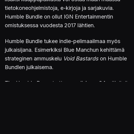
tietokoneohjelmistoja, e-kirjoja ja sarjakuvia.
Humble Bundle on ollut IGN Entertainmentin
omistuksessa vuodesta 2017 lähtien.
Humble Bundle tukee indie-pelimaailmaa myös
julkaisijana. Esimerkiksi Blue Manchun kehittämä
strateginen ammuskelu
Void Bastards
on Humble
Bundlen julkaisema.
The Humble Brag starttaa maaliskuun 24. päivänä
iltakuudelta Suomen aikaa, ja voit katsella sitä
suorana
täältä
.
Want to see more new amazing indies
coming from our publishing team?