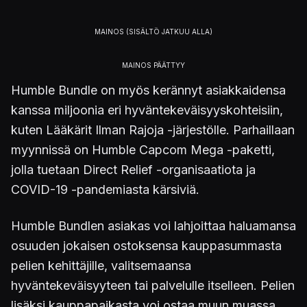
Humble Bundle on myös kerännyt asiakkaidensa
kanssa miljoonia eri hyväntekeväisyyskohteisiin,
kuten Lääkärit Ilman Rajoja -järjestölle. Parhaillaan
myynnissä on Humble Capcom Mega -paketti,
jolla tuetaan Direct Relief -organisaatiota ja
COVID-19 -pandemiasta kärsiviä.
Humble Bundlen asiakas voi lahjoittaa haluamansa
osuuden jokaisen ostoksensa kauppasummasta
pelien kehittäjille, valitsemaansa
hyväntekeväisyyteen tai palvelulle itselleen. Pelien
lisäksi kauppapaikasta voi ostaa muun muassa