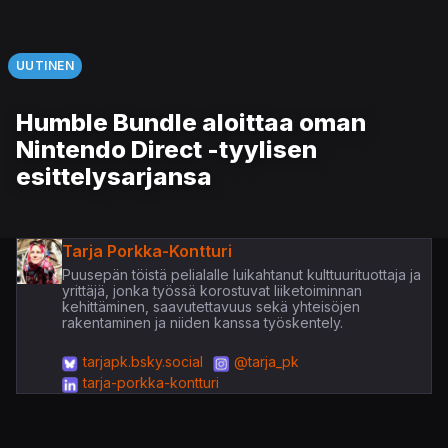
UUTINEN
Humble Bundle aloittaa oman
Nintendo Direct -tyylisen
esittelysarjansa
Tarja Porkka-Kontturi
Puusepän töistä pelialalle luikahtanut kulttuurituottaja ja
yrittäjä, jonka työssä korostuvat liiketoiminnan
kehittäminen, saavutettavuus sekä yhteisöjen
rakentaminen ja niiden kanssa työskentely.
tarjapk.bsky.social
@tarja_pk
tarja-porkka-kontturi