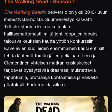
The Walking Dead - Season 1
The Walking Deadin
peliversio on yksi 2010-luvun
menestystarinoista. Suurmenestys kasvatti
Telltale-studion kokoa kuitenkin
hallitsemattomasti, mikä johti loppujen lopuksi
talousvaikeuksien kautta yhtiön konkurssiin.
Kävelevien kuolleiden ensimmäinen kausi ehti silti
tehdä lähtemättömän jäljen pelialaan. Leen ja
Clementinen yhteisen matkan ensiaskeleet
tarjoavat pysäyttävää draamaa, muistettavia
tapahtumia, brutaaleja kohtaamisia ja vaikeita
päätöksiä. Ehdoton klassikko.