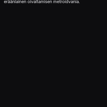
eräänlainen oivaltamisen metroidvania.
Inside
Playdead-studio muistetaan mustavalkoisen
Limbon
lisäksi pelisuunnittelun mestariteoksesta,