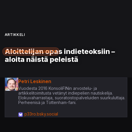
ARTIKKELI
Aloittelijan opas indieteoksiin –
POIS MUKAVUUSALUEELTA
aloita näistä peleistä
Petri Leskinen
Vuodesta 2016 KonsoliFINin arvostelu- ja
artikkelitoimitusta vetänyt indiepelien nautiskelija.
Elokuvaharrastaja, suoratoistopalveluiden suurkuluttaja.
Perheenisä ja Tottenham-fani.
p33ro.bsky.social