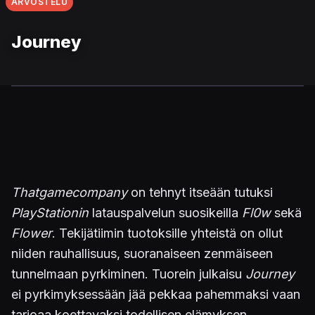
ARVOSTELU
Journey
Thatgamecompany
on tehnyt itseään tutuksi
PlayStationin
latauspalvelun suosikeilla
Fl0w
sekä
Flower
. Tekijätiimin tuotoksille yhteistä on ollut
niiden rauhallisuus, suoranaiseen zenmäiseen
tunnelmaan pyrkiminen. Tuorein julkaisu
Journey
ei pyrkimyksessään jää pekkaa pahemmaksi vaan
tarjoaa koettavaksi todellisen elämyksen.