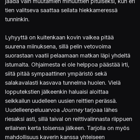
jäädä vain muutamien minuuttien pituiseksi, kun eri
tien valitseva saattaa seilata hiekkameressä
tunninkin.
Lyhyyttä on kuitenkaan kovin vaikea pitää
suurena miinuksena, sillä pelin vetovoima
suorastaan vaatii pelaamaan matkan läpi yhdeltä
istumalta. Ohjaimesta ei ole helppoa päästää irti,
siitä pitää sympaattinen ympäristö sekä
salakavalasti kasvava tunnelma huolen. Vielä
lopputekstien jälkeenkin haluaisi aloittaa
seikkailun uudelleen uusien reittien perässä.
Uudelleenpeluuarvoa
Journey
tarjoaa lähes
riesaksi asti, sillä taival on reittivalinnasta riippuen
erilainen kerta toisensa jälkeen. Tarjolla on myös
mahdollisuus kaverin kanssa yhteiseen