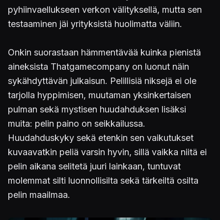
pyhiinvaellukseen verkon välityksellä, mutta sen
testaaminen jäi yrityksistä huolimatta väliin.
Onkin suorastaan hämmentävää kuinka pienistä
aineksista Thatgamecompany on luonut näin
sykähdyttävän julkaisun. Pelillisiä niksejä ei ole
tarjolla hyppimisen, muutaman yksinkertaisen
pulman sekä mystisen huudahduksen lisäksi
muita: pelin paino on seikkailussa.
Huudahduskyky sekä etenkin sen vaikutukset
kuvaavatkin peliä varsin hyvin, sillä vaikka niitä ei
pelin aikana selitetä juuri lainkaan, tuntuvat
molemmat silti luonnollisilta sekä tärkeiltä osilta
pelin maailmaa.