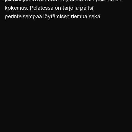
kokemus. Pelatessa on tarjolla paitsi
perinteisempää löytämisen riemua sekä
etenemisen tunnetta, myös todellista pakokauhua
sekä pelkoa. Tärkeimpänä tekijänä on pelin varsin
minimalistinen, mutta sitäkin tunnelmallisempi
musiikkipuoli. Soundtrack tuntuu elävän pelissä
mukana, joka korostaa sopivalla tavalla pelin
omaa äänimaailmaa. Fiilis taipaleen loppupuolen
marssissa elämän ja kuoleman rajamailla ennen
huikeaa lopetusta on jotain sellaista, mitä ei
yksikään peli ole aiemmin kyennyt tarjoamaan.
Graafinen puoli edesauttaa osaltaan satumaisen
kauniilla toteutuksellaan, jossa hiekka kimmeltää
ja lumipyry aiheuttaa kylmänväreet kuvaruudun
toiselle puolelle asti.