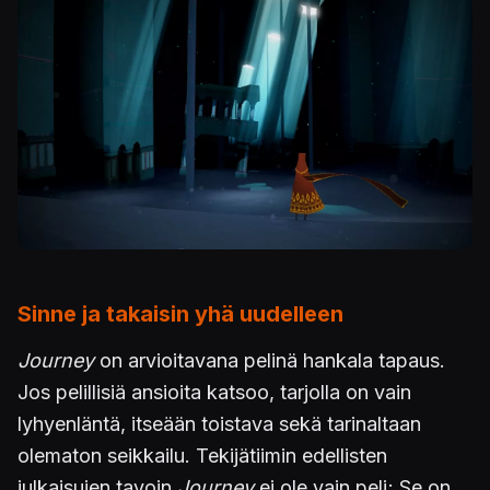
Kuva
Sinne ja takaisin yhä uudelleen
Journey
on arvioitavana pelinä hankala tapaus.
Jos pelillisiä ansioita katsoo, tarjolla on vain
lyhyenläntä, itseään toistava sekä tarinaltaan
olematon seikkailu. Tekijätiimin edellisten
julkaisujen tavoin
Journey
ei ole vain peli; Se on