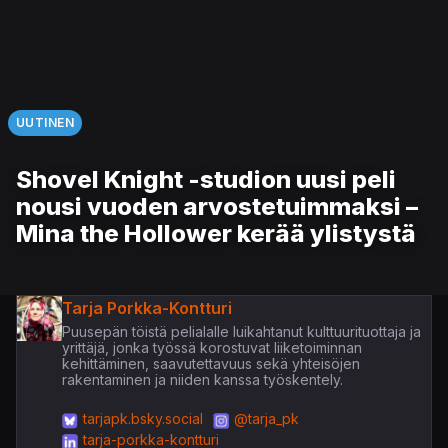
UUTINEN
Shovel Knight -studion uusi peli
nousi vuoden arvostetuimmaksi –
Mina the Hollower kerää ylistystä
Tarja Porkka-Kontturi
Puusepän töistä pelialalle luikahtanut kulttuurituottaja ja
yrittäjä, jonka työssä korostuvat liiketoiminnan
kehittäminen, saavutettavuus sekä yhteisöjen
rakentaminen ja niiden kanssa työskentely.
tarjapk.bsky.social
@tarja_pk
tarja-porkka-kontturi