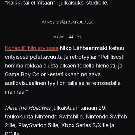
“kaikki tai ei mitään” -julkaisuksi studiolle.
KonsoliFINin arviossa
Niko Lähteenmäki
kehuu
erityisesti pelattavuutta ja retrotyyliä: “Pelillisesti
homma rokkaa alusta alkaen todella hienosti, ja
Game Boy Color -estetiikkaan nojaava
audiovisuaalinen tyyli on tällaiselle retrosedälle
mannaa.”
Mina the Hollower
julkaistaan tänään 29.
toukokuuta Nintendo Switchille, Nintendo Switch
2:lle, PlayStation 5:lle, Xbox Series S/X:lle ja
PC:lle.