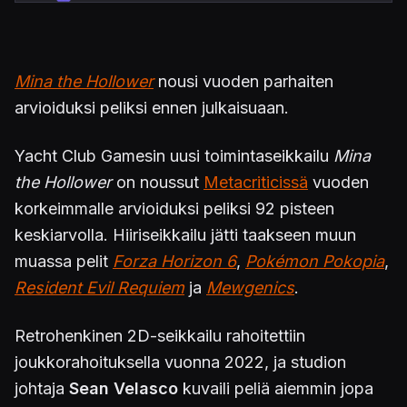
Mina the Hollower
nousi vuoden parhaiten
arvioiduksi peliksi ennen julkaisuaan.
Yacht Club Gamesin uusi toimintaseikkailu
Mina
the Hollower
on noussut
Metacriticissä
vuoden
korkeimmalle arvioiduksi peliksi 92 pisteen
keskiarvolla. Hiiriseikkailu jätti taakseen muun
muassa pelit
Forza Horizon 6
,
Pokémon Pokopia
,
Resident Evil Requiem
ja
Mewgenics
.
Retrohenkinen 2D-seikkailu rahoitettiin
joukkorahoituksella vuonna 2022, ja studion
johtaja
Sean Velasco
kuvaili peliä aiemmin jopa