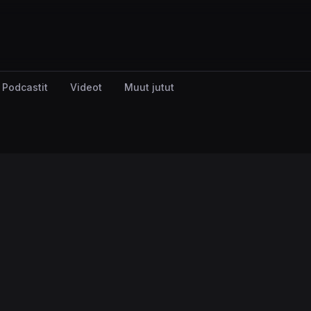
Podcastit
Videot
Muut jutut